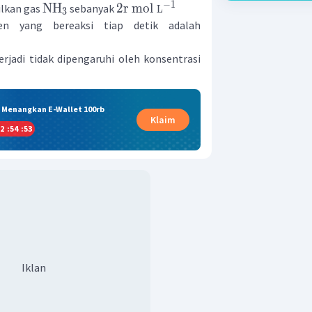
−
1
NH
2
r
mol
ilkan gas
sebanyak
L
3
en yang bereaksi tiap detik adalah
rjadi tidak dipengaruhi oleh konsentrasi
& Menangkan E-Wallet 100rb
Klaim
2
:
54
:
53
Iklan