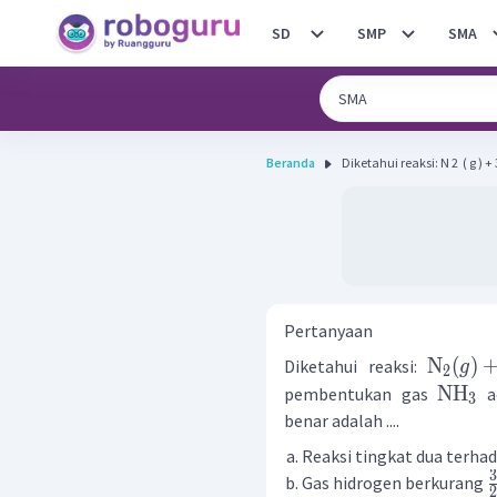
SD
SMP
SMA
Beranda
Diketahui reaksi: N 2 ​ ( g ) + 3 H
Pertanyaan
N
(
)
Diketahui reaksi:
g
2
NH
pembentukan gas
a
3
benar adalah ....
Reaksi tingkat dua terha
Gas hidrogen berkurang