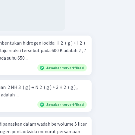
entukan hidrogen iodida: H 2 ​ ( g ) + I 2 ​ (
ada suhu 650 ...
Jawaban terverifikasi
 NH 3 ​ ( g ) → N 2 ​ ( g ) + 3 H 2 ​ ( g ) ,
dalah ....
Jawaban terverifikasi
 dipanaskan dalam wadah bervolume 5 liter
rogen pentaoksida menurut persamaan