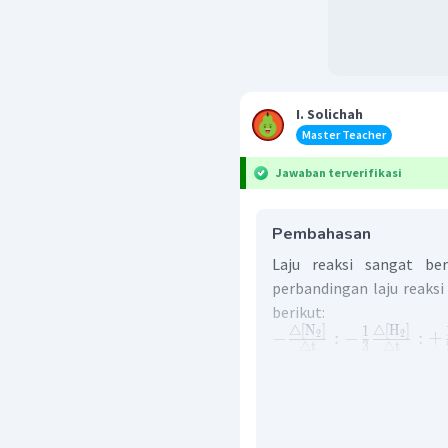
I. Solichah
Master Teacher
Jawaban terverifikasi
Pembahasan
Laju reaksi sangat ber
perbandingan laju reaksi
berikut:
△
[
N
]
△
[
H
]
1
−
:
−
:
+
2
2
△
t
3
△
t
Berdasarkan perbanding
N
H
berkurangnya
dan
2
2
−
1
1
v
N
=
r
mol
L
s
2
2
−
1
3
v
H
=
r
mol
L
s
2
2