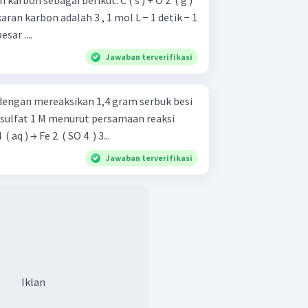
agai berikut. C ( s ) + O 2 ​ ( g )
sar ....
Jawaban terverifikasi
dengan mereaksikan 1,4 gram serbuk besi
 sulfat 1 M menurut persamaan reaksi
O 4 ​ ( aq ) → Fe 2 ​ ( SO 4 ​ ) 3...
Jawaban terverifikasi
Iklan