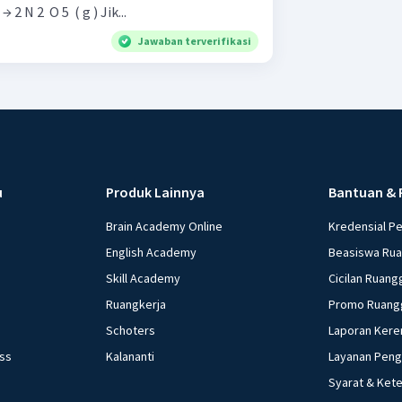
reaksi: 4 NO 2 ​ ( g ) + O 2 ​ ( g ) → 2 N 2 ​ O 5 ​ ( g ) Jik...
Jawaban terverifikasi
u
Produk Lainnya
Bantuan & 
Brain Academy Online
Kredensial P
English Academy
Beasiswa Ru
Skill Academy
Cicilan Ruang
Ruangkerja
Promo Ruang
Schoters
Laporan Kere
ess
Kalananti
Layanan Pen
Syarat & Ket