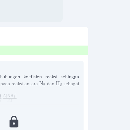
hubungan koefisien reaksi sehingga
N
H
 pada reaksi antara
dan
sebagai
2
2
△
[
NH
]
1
3
2
△
t
an laju reaksi tersebut, laju reaksi
sebagai berikut:
−
1
−
1