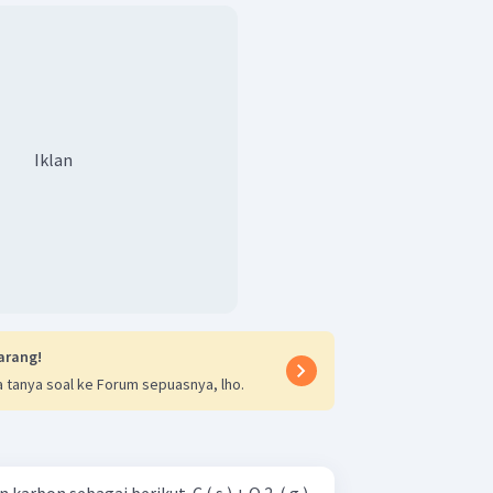
Iklan
arang!
 tanya soal ke Forum sepuasnya, lho.