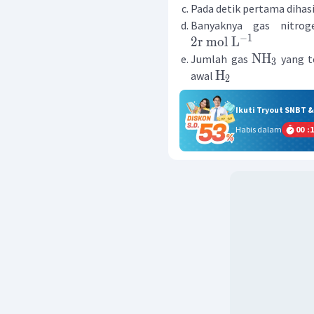
Pada detik pertama dihas
Banyaknya gas nitrog
−
1
2
r
mol
L
NH
Jumlah gas
yang te
3
H
awal
2
Ikuti Tryout SNBT 
Habis dalam
00
:
1