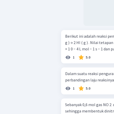
Berikut ini adalah reaksi pemb
g ) → 2 HI ( g ) . Nilai tetapan laju reaksi tersebut pada 600 K adalah 2 , 7
× 1 0 − 4 L mol − 1 s − 1 dan p
1
5.0
Dalam suatu reaksi penguraian: 2
perbandingan laju reaksinya a
1
5.0
Sebanyak 0,6 mol gas NO 2 ​
sehingga membentuk dinit