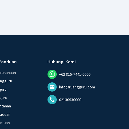
Panduan
Hubungi Kami
erusahaan
+62 815-7441-0000
angguru
info@ruangguru.com
guru
guru
02130930000
ntanan
gaduan
entuan