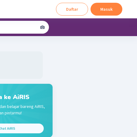
Daftar
Masuk
a ke AiRIS
dan belajar bareng AiRIS,
n pintarmu!
hat AiRIS