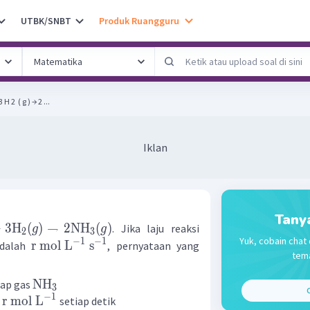
UTBK/SNBT
Produk Ruangguru
 2 ​ ( g ) → 2 ...
Iklan
Tany
+
3
H
(
)
→
2
NH
(
)
. Jika laju reaksi
g
g
2
3
Yuk, cobain chat 
−
1
−
1
r
mol
L
s
dalah
, pernyataan yang
tema
NH
dap gas
3
C
−
1
3
r
mol
L
setiap detik
2