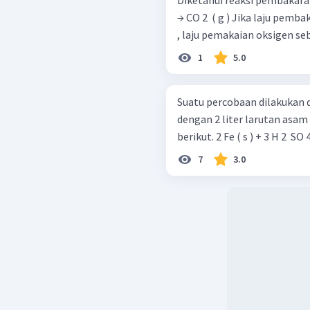
Diketahui reaksi pembakaran karbon seb
→ CO 2 ​ ( g ) Jika laju pembakaran karbon adalah 3 , 1 mol L − 1 detik − 1
, laju pemakaian oksigen sebe
1
5.0
Suatu percobaan dilakukan 
dengan 2 liter larutan asam
berikut. 2 Fe ( s ) + 3 H 2 ​ S
7
3.0