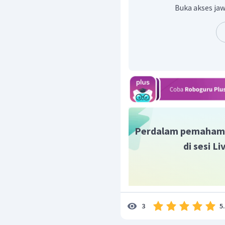
Buka akses jaw
Jadi, pernyataan yang 
−
1
3
r
mol
L
setiap detik
2
Jadi, jawaban yang bena
Perdalam pemaham
di sesi L
5
3