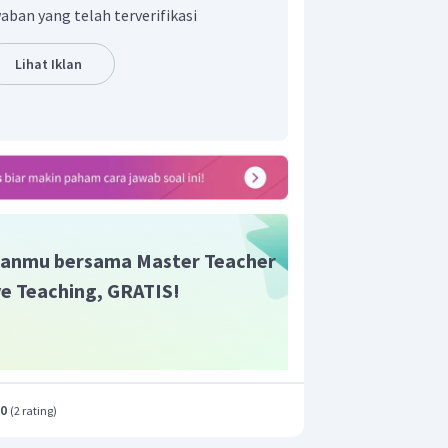
aban yang telah terverifikasi
benar adalah gas hidrogen berkurang
.
Lihat Iklan
r adalah B.
anmu bersama Master Teacher
ive Teaching, GRATIS!
.0
(
2 rating
)