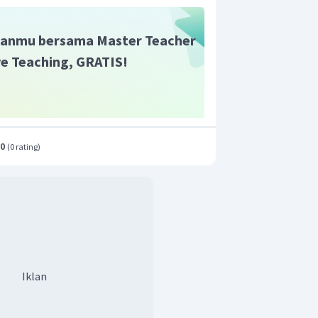
anmu bersama Master Teacher
ive Teaching, GRATIS!
.0
(
0 rating
)
Iklan