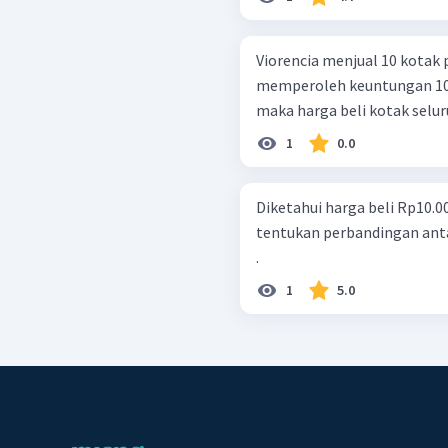
Viorencia menjual 10 kotak 
memperoleh keuntungan 10% 
maka harga beli kotak seluru
1
0.0
Diketahui harga beli Rp10.00
tentukan perbandingan an
.
1
5.0