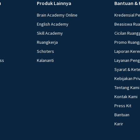
u
Produk Lainnya
Bantuan & 
Brain Academy Online
Kredensial P
English Academy
Beasiswa Ru
Skill Academy
Cicilan Ruang
Ruangkerja
Promo Ruang
Schoters
Laporan Kere
ess
Kalananti
Layanan Pen
Syarat & Ket
Kebijakan Pri
Tentang Kami
Kontak Kami
Press Kit
Bantuan
Karir