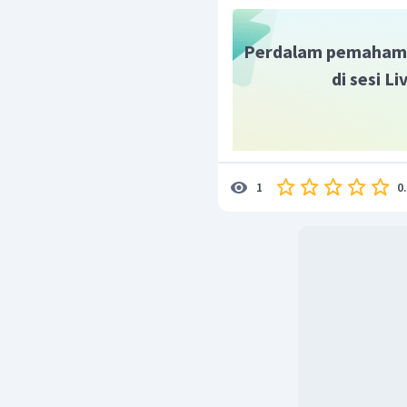
Perdalam pemaham
di sesi L
0
1