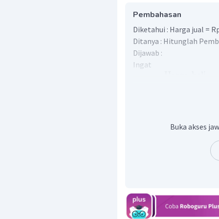
Pembahasan
Diketahui : Harga jual = 
Ditanya : Hitunglah Pemb
Dijawab :
Ingat
Harga
beli
Sehingga
Harga
beli
Buka akses jaw
Harga
beli
Jadi, harga pembeliannya