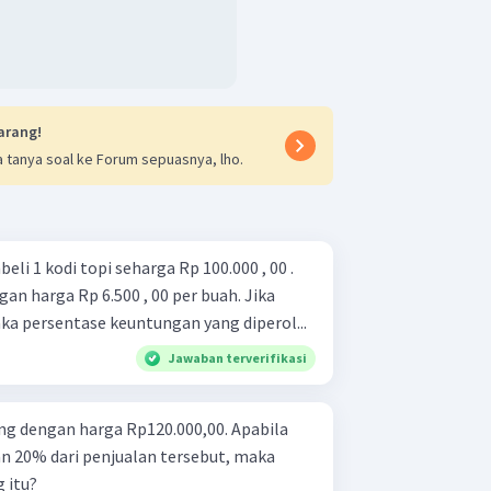
arang!
 tanya soal ke Forum sepuasnya, lho.
 1 kodi topi seharga Rp 100.000 , 00 .
gan harga Rp 6.500 , 00 per buah. Jika
aka persentase keuntungan yang diperol...
Jawaban terverifikasi
ng dengan harga Rp120.000,00. Apabila
 20% dari penjualan tersebut, maka
 itu?