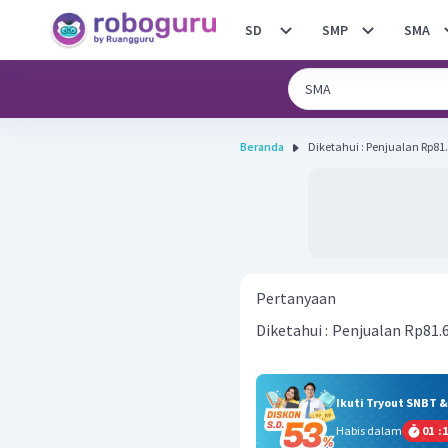
SD
SMP
SMA
Beranda
Diketahui : Penjualan Rp81.
Pertanyaan
Diketahui : Penjualan Rp81
Ikuti Tryout SNBT 
Habis dalam
01
:
1