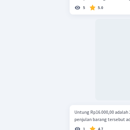
5
5.0
Untung Rp16.000,00 adalah 
penjulan barang tersebut a
1
4.7