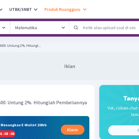
UTBK/SNBT
Produk Ruangguru
600. Untung 2%. Hitungl...
Iklan
Tany
.600. Untung 2%. Hitunglah Pembeliannya
Yuk, cobain chat 
tema
& Menangkan E-Wallet 100rb
Klaim
C
6
:
08
:
08