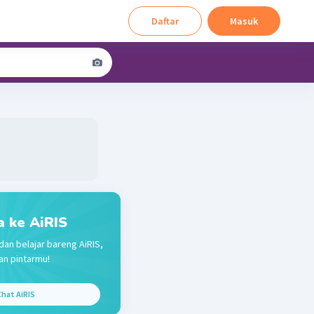
Daftar
Masuk
a ke AiRIS
dan belajar bareng AiRIS,
n pintarmu!
hat AiRIS