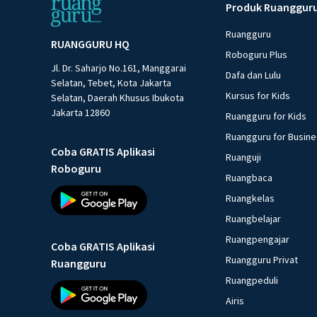
Produk Ruanggur
Ruangguru
RUANGGURU HQ
Roboguru Plus
Jl. Dr. Saharjo No.161, Manggarai
Dafa dan Lulu
Selatan, Tebet, Kota Jakarta
Kursus for Kids
Selatan, Daerah Khusus Ibukota
Jakarta 12860
Ruangguru for Kids
Ruangguru for Busin
Coba GRATIS Aplikasi
Ruanguji
Roboguru
Ruangbaca
Ruangkelas
Ruangbelajar
Ruangpengajar
Coba GRATIS Aplikasi
Ruangguru Privat
Ruangguru
Ruangpeduli
Airis