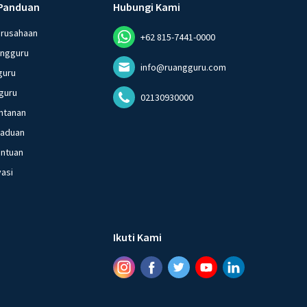
Panduan
Hubungi Kami
erusahaan
+62 815-7441-0000
angguru
info@ruangguru.com
guru
guru
02130930000
ntanan
gaduan
entuan
vasi
Ikuti Kami