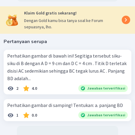
Klaim Gold gratis sekarang!
Dengan Gold kamu bisa tanya soal ke Forum
sepuasnya, lho.
Pertanyaan serupa
Perhatikan gambar di bawah ini! Segitiga tersebut siku-
siku di B dengan A D = 9 cm dan D C = 4 cm . Titik D terletak
disisi AC sedemikian sehingga BC tegak lurus AC . Panjang
BD adalah...
2
4.0
Jawaban terverifikasi
Perhatikan gambar di samping! Tentukan: a. panjang BD
1
0.0
Jawaban terverifikasi