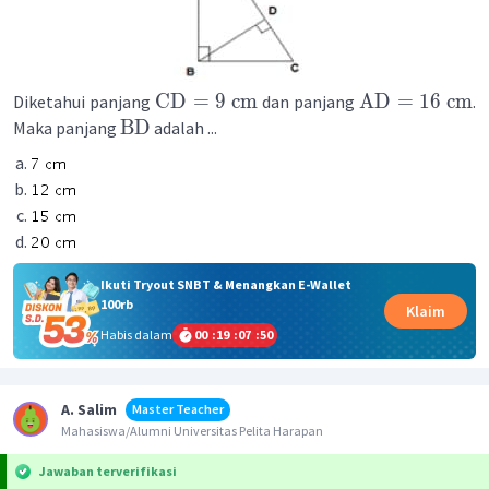
CD
=
9
cm
AD
=
16
cm
Diketahui panjang
dan panjang
.
BD
Maka panjang
adalah ...
Ikuti Tryout SNBT & Menangkan E-Wallet
100rb
Klaim
Habis dalam
00
:
19
:
07
:
50
A. Salim
Master Teacher
Mahasiswa/Alumni Universitas Pelita Harapan
Jawaban terverifikasi