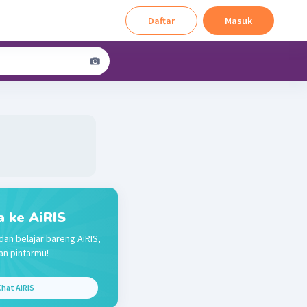
Daftar
Masuk
a ke AiRIS
dan belajar bareng AiRIS,
n pintarmu!
hat AiRIS