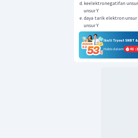
keelektronegatifan unsur 
unsur Y
daya tarik elektron unsur
unsur Y
Ikuti Tryout SNBT 
Habis dalam
01
:
1