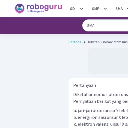
SD
SMP
SMA
Beranda
Diketahui nomor atom unsu
Pertanyaan
Diketahui nomor atom uns
Pernyataan berikut yang bena
jari-jari atom unsur Y lebi
energi ionisasi unsur X le
elektron valensi unsur X 