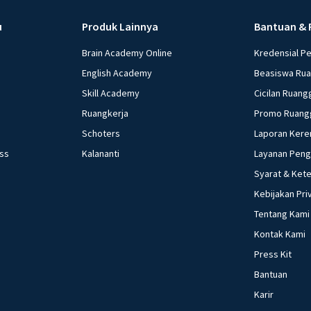
u
Produk Lainnya
Bantuan & 
Brain Academy Online
Kredensial P
English Academy
Beasiswa Ru
Skill Academy
Cicilan Ruang
Ruangkerja
Promo Ruang
Schoters
Laporan Kere
ess
Kalananti
Layanan Pen
Syarat & Ket
Kebijakan Pri
Tentang Kami
Kontak Kami
Press Kit
Bantuan
Karir