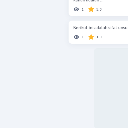
1
5.0
Berikut ini adalah sifat unsu
1
1.0