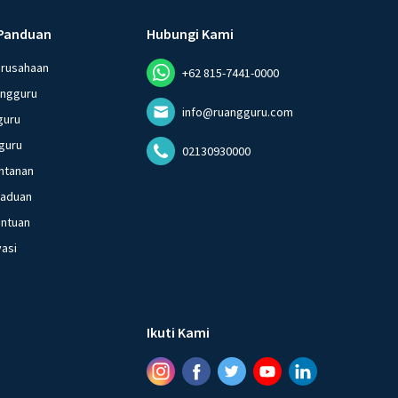
Panduan
Hubungi Kami
erusahaan
+62 815-7441-0000
angguru
info@ruangguru.com
guru
guru
02130930000
ntanan
gaduan
entuan
vasi
Ikuti Kami