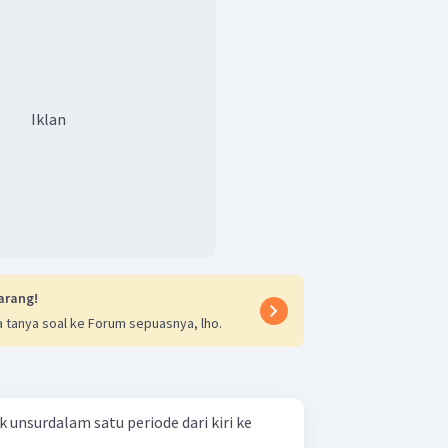
Iklan
arang!
 tanya soal ke Forum sepuasnya, lho.
 unsurdalam satu periode dari kiri ke