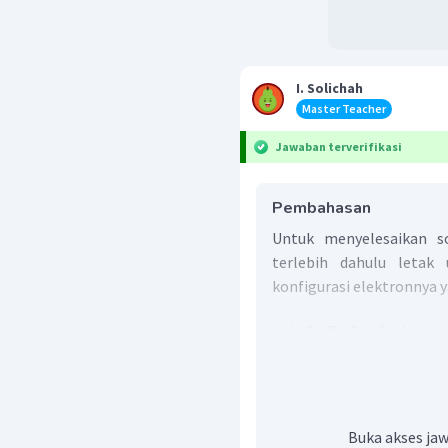
I. Solichah
Master Teacher
Jawaban terverifikasi
Pembahasan
Untuk menyelesaikan so
terlebih dahulu letak 
konfigurasi elektronnya ya
Dari konfigurasi elektro
X dan Y terletak pada per
Buka akses jaw