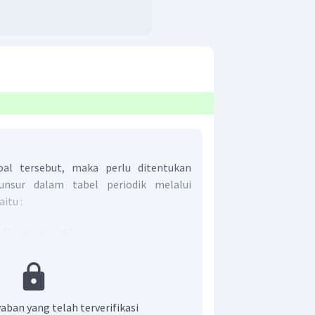
al tersebut, maka perlu ditentukan
unsur dalam tabel periodik melalui
itu :
n tersebut dapat diketahui bahwa, unsur
iode yang sama, selain itu unsur X berada
aban yang telah terverifikasi