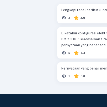
Lengkapi tabel berikut (untu
3
5.0
Diketahui konfigurasi elektron dar
B = 2 8 18 7 Berdasarkan sifat-sifat periodik dari kedua unsur tersebut,
pernyataan yang benar adala
5
4.3
Pernyataan yang benar mengen
1
0.0