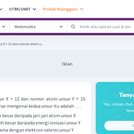
UTBK/SNBT
Produk Ruangguru
r X = 12 dan nomor atom u...
Iklan
Tany
ur X = 12 dan nomor atom unsur Y = 15.
Yuk, cobain chat 
r mengenai kedua unsur itu adalah . . . .
tema
h besar daripada jari-jari atom unsur X
bih besar daripada energi ionisasi unsur Y
C
sama dengan elektron valensi unsur Y