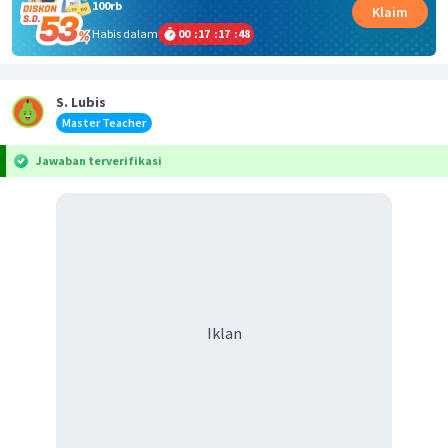
100rb
Klaim
Habis dalam
00
:
17
:
17
:
48
S. Lubis
Master Teacher
Jawaban terverifikasi
Iklan