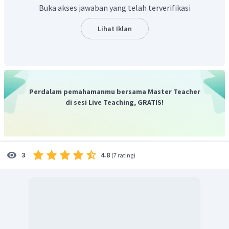
△
=
(
2
×
1
,
0078
)
+
(
4
−
2
)
1
,
0087
−
4
,
0020
m
Buka akses jawaban yang telah terverifikasi
△
=
0
,
031
×
931
m
s
ma
△
=
28
,
86
m
s
ma
Lihat Iklan
Jadi, jawaban yang benar adalah C.
Perdalam pemahamanmu bersama Master Teacher
di sesi Live Teaching, GRATIS!
4.8
3
(
7 rating
)