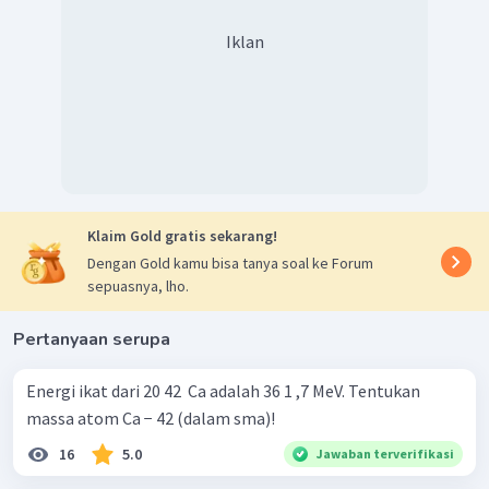
Iklan
Klaim Gold gratis sekarang!
Dengan Gold kamu bisa tanya soal ke Forum
sepuasnya, lho.
Pertanyaan serupa
Energi ikat dari 20 42 ​ Ca adalah 36 1 ,7 MeV. Tentukan
massa atom Ca − 42 (dalam sma)!
16
5.0
Jawaban terverifikasi