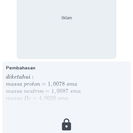
Iklan
Pembahasan
:
d
ik
e
t
ah
u
i
=
1
,
0078
ma
ss
a
p
ro
t
o
n
s
ma
=
1
,
0087
ma
ss
a
n
e
u
t
ro
n
s
ma
=
4
,
0020
ma
ss
a
He
s
ma
1
=
931
s
ma
M
e
V
tan
:
△
?
d
i
y
a
m
:
ja
w
ab
△
=
(
.
+
(
−
)
−
)
m
Z
m
A
Z
m
m
p
n
in
t
i