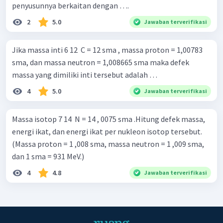
penyusunnya berkaitan dengan ….
2
5.0
Jawaban terverifikasi
Jika massa inti 6 12 ​ C = 12 sma , massa proton = 1,00783
sma, dan massa neutron = 1,008665 sma maka defek
massa yang dimiliki inti tersebut adalah …
4
5.0
Jawaban terverifikasi
Massa isotop 7 14 ​ N = 14 , 0075 sma .Hitung defek massa,
energi ikat, dan energi ikat per nukleon isotop tersebut.
(Massa proton = 1 ,008 sma, massa neutron = 1 ,009 sma,
dan 1 sma = 931 MeV.)
4
4.8
Jawaban terverifikasi