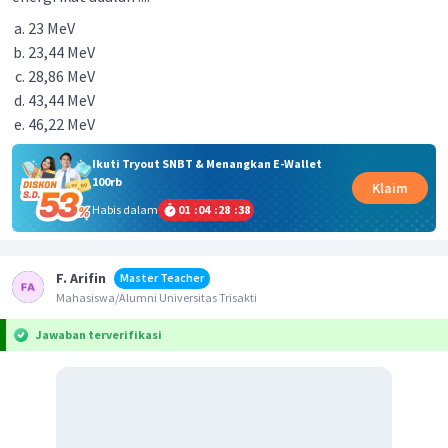
23 MeV
23,44 MeV
28,86 MeV
43,44 MeV
46,22 MeV
Ikuti Tryout SNBT & Menangkan E-Wallet
100rb
Klaim
Habis dalam
01
:
04
:
28
:
38
F. Arifin
Master Teacher
Mahasiswa/Alumni Universitas Trisakti
Jawaban terverifikasi