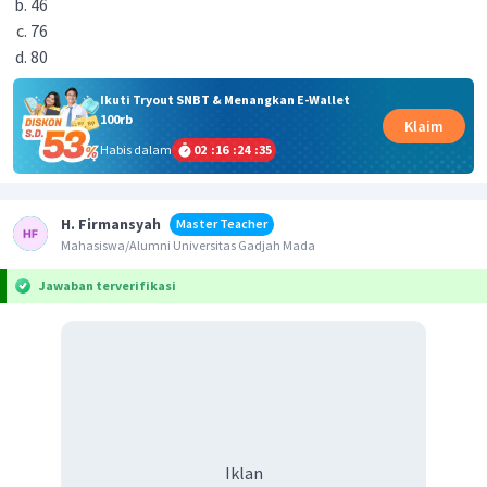
46
76
80
Ikuti Tryout SNBT & Menangkan E-Wallet
100rb
Klaim
Habis dalam
02
:
16
:
24
:
35
H. Firmansyah
Master Teacher
Mahasiswa/Alumni Universitas Gadjah Mada
Jawaban terverifikasi
Iklan