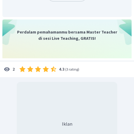
Bilangan ketiga adalah
.
Jumlah bilangan terbesar dan terkecil adalah
.
Oleh karena itu, jawaban yang benar adalah C.
Perdalam pemahamanmu bersama Master Teacher
di sesi Live Teaching, GRATIS!
4.3
2
(
3 rating
)
Iklan