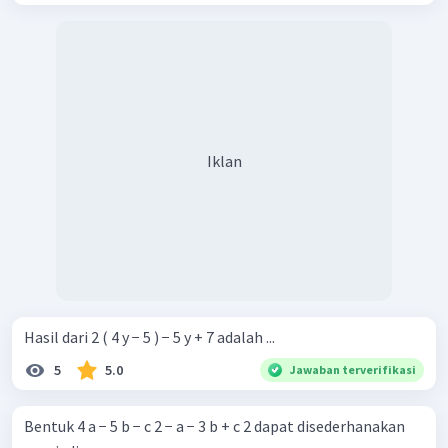
Iklan
Hasil dari 2 ( 4 y − 5 ) − 5 y + 7 adalah ...
5
5.0
Jawaban terverifikasi
Bentuk 4 a − 5 b − c 2 − a − 3 b + c 2 dapat disederhanakan