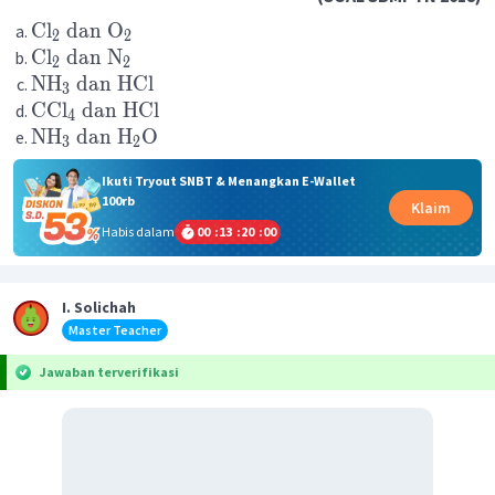
Cl
dan
O
2
2
Cl
dan
N
2
2
NH
dan
HCl
3
CCl
dan
HCl
4
NH
dan
H
O
3
2
Ikuti Tryout SNBT & Menangkan E-Wallet
100rb
Klaim
Habis dalam
00
:
13
:
20
:
00
I. Solichah
Master Teacher
Jawaban terverifikasi