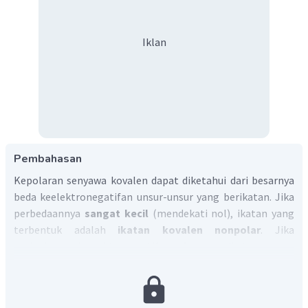
Iklan
Pembahasan
Kepolaran senyawa kovalen dapat diketahui dari besarnya
beda keelektronegatifan unsur-unsur yang berikatan. Jika
perbedaannya
sangat kecil
(mendekati nol), ikatan yang
terbentuk adalah
ikatan kovalen nonpolar
. Jika
perbedaan keelektronegatifan
besar
; ikatan yang
terbentuk adalah
ikatan kovalen polar
.
molekul unsur bebas (molekul yang disusun oleh satu