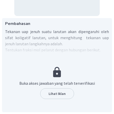
Pembahasan
Tekanan uap jenuh suatu larutan akan dipengaruhi oleh
sifat koligatif larutan, untuk menghitung tekanan uap
jenuh larutan langkahnya adalah.
Tentukan fraksi mol pelarut dengan hubungan berikut.
Buka akses jawaban yang telah terverifikasi
Maka dapat dihitung tekanan uap larutan dengan cara
seperti di bawah ini.
Lihat Iklan