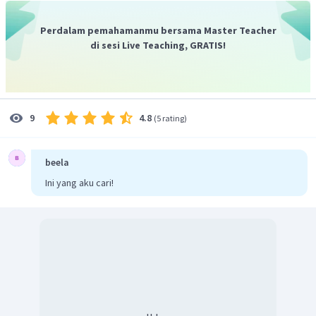
Perdalam pemahamanmu bersama Master Teacher
Berdasarkan hitungan tersebut, maka tekanan uap larutan
di sesi Live Teaching, GRATIS!
adalah sebesar 14 mmHg.
4.8
9
(
5 rating
)
beela
Ini yang aku cari!