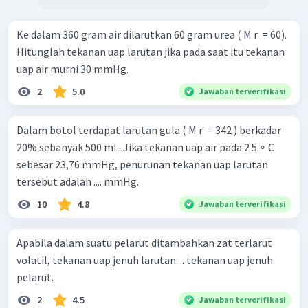
Ke dalam 360 gram air dilarutkan 60 gram urea ( M r ​ = 60).
Hitunglah tekanan uap larutan jika pada saat itu tekanan
uap air murni 30 mmHg.
2
5.0
Jawaban terverifikasi
Dalam botol terdapat larutan gula ( M r ​ = 342 ) berkadar
20% sebanyak 500 mL. Jika tekanan uap air pada 2 5 ∘ C
sebesar 23,76 mmHg, penurunan tekanan uap larutan
tersebut adalah .... mmHg.
10
4.8
Jawaban terverifikasi
Apabila dalam suatu pelarut ditambahkan zat terlarut
volatil, tekanan uap jenuh larutan ... tekanan uap jenuh
pelarut.
2
4.5
Jawaban terverifikasi