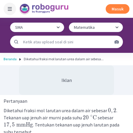
Masuk
Beranda
Diketahui fraksi mol larutan urea dalam air sebesa...
Iklan
Pertanyaan
0
,
2
Diketahui fraksi mol larutan urea dalam air sebesar
.
∘
20
C
Tekanan uap jenuh air murni pada suhu
sebesar
17
,
5
mmHg
. Tentukan tekanan uap jenuh larutan pada
suhu tersebut.