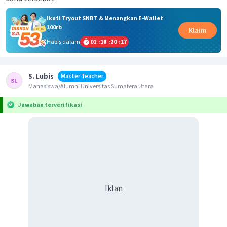
Ikuti Tryout SNBT & Menangkan E-Wallet
100rb
Klaim
Habis dalam
01
:
18
:
20
:
17
S. Lubis
Master Teacher
Mahasiswa/Alumni Universitas Sumatera Utara
Jawaban terverifikasi
Iklan