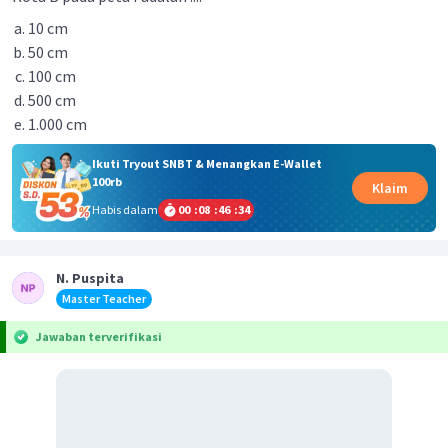
10 cm
50 cm
100 cm
500 cm
1.000 cm
Ikuti Tryout SNBT & Menangkan E-Wallet
100rb
Klaim
Habis dalam
00
:
08
:
46
:
34
N. Puspita
Master Teacher
Jawaban terverifikasi