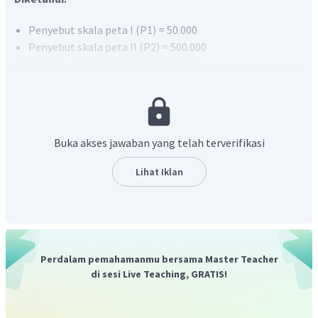
Penyebut skala peta I (P1) = 50.000
Penyebut skala peta II (P2) = 500.000
Jarak A - B pada peta II (d2) = 5 cm
Ditanya:
Jarak A - B pada peta II (d2) ?
Jawab:
Buka akses jawaban yang telah terverifikasi
Lihat Iklan
Jarak Kota A ke Kota B pada peta I adalah 50 cm.
Perdalam pemahamanmu bersama Master Teacher
Jadi, jawaban yang tepat adalah B.
di sesi Live Teaching, GRATIS!