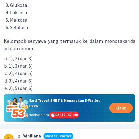
Glukosa
Laktosa
Maltosa
Selulosa
Kelompok senyawa yang termasuk ke dalam monosakarida
adalah nomor .....
1), 2) dan 3)
1), 3) dan 5)
2), 4) dan 5)
3), 4) dan 6)
2), 5) dan 6)
Ikuti Tryout SNBT & Menangkan E-Wallet
100rb
Klaim
Habis dalam
02
:
12
:
32
:
40
Q. 'Ainillana
Master Teacher
Q'