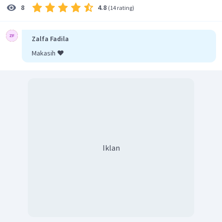
4.8
8
(
14 rating
)
Zalfa Fadila
Makasih ❤️
Iklan