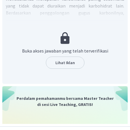
yang tidak dapat diuraikan menjadi karbohidrat lain.
Berdasarkan penggolongan gugus karbonilnya,
monosakarida digolongkan menjadi dua.
Aldosa mengandung gugus fungsi aldehida, yaitu
glukosa dan galaktosa.
Ketosa mengandung gugus fungsi keton, yaitu
Buka akses jawaban yang telah terverifikasi
fruktosa.
Lihat Iklan
Dengan demikian, yang termasuk monosakarida adalah
glukosa, galaktosa, dan fruktosa.
Jadi, kelompok senyawa yang termasuk ke dalam
monosakarida adalah nomor 1), 2) dan 3).
Perdalam pemahamanmu bersama Master Teacher
di sesi Live Teaching, GRATIS!