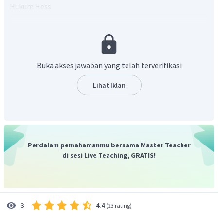
Hukum Hess
Buka akses jawaban yang telah terverifikasi
Lihat Iklan
Menentukan kalor pemanasan air
Perdalam pemahamanmu bersama Master Teacher
di sesi Live Teaching, GRATIS!
Menentukan massa metana
4.4
3
(
23 rating
)