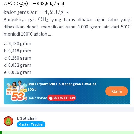
kalor
jenis
air
=
4
,
2
J
/
g
K
CH
Banyaknya gas
yang harus dibakar agar kalor yang
4
dihasilkan dapat menaikkan suhu 1.000 gram air dari 50°C
menjadi 100°C adalah ....
4,180 gram
0,418 gram
0,260 gram
0,052 gram
0,026 gram
Ikuti Tryout SNBT & Menangkan E-Wallet
100rb
Klaim
Habis dalam
00
:
20
:
47
:
49
I. Solichah
Master Teacher