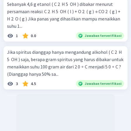
Sebanyak 4,6 g etanol ( C 2 ​ H 5 ​ OH ) dibakar menurut
persamaan reaksi: C 2 ​ H 5 ​ OH ( l ) + O 2 ​ ( g ) → CO 2 ​ ( g ) +
H 2 ​ O ( g ) Jika panas yang dihasilkan mampu menaikkan
suhu 1...
1
0.0
Jawaban terverifikasi
Jika spiritus dianggap hanya mengandung alkohol ( C 2 ​ H
5 ​ OH ) saja, berapa gram spiritus yang harus dibakar untuk
menaikkan suhu 100 gram air dari 2 0 ∘ C menjadi 5 0 ∘ C ?
(Dianggap hanya 50% sa...
3
4.5
Jawaban terverifikasi