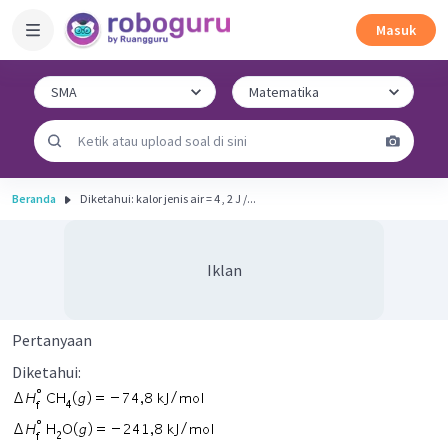
Masuk
Beranda
Diketahui: kalor jenis air = 4 , 2 J /...
Iklan
Pertanyaan
Diketahui: