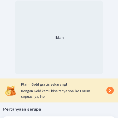
Iklan
Klaim Gold gratis sekarang!
Dengan Gold kamu bisa tanya soal ke Forum
sepuasnya, lho.
Pertanyaan serupa