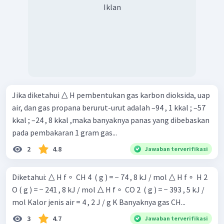
Iklan
Jika diketahui △ H pembentukan gas karbon dioksida, uap
air, dan gas propana berurut-urut adalah –94 , 1 kkal ; –57
kkal ; –24 , 8 kkal ,maka banyaknya panas yang dibebaskan
pada pembakaran 1 gram gas...
2
4.8
Jawaban terverifikasi
Diketahui: △ H f ∘ ​ CH 4 ​ ( g ) = − 74 , 8 kJ / mol △ H f ∘ ​ H 2 ​
O ( g ) = − 241 , 8 kJ / mol △ H f ∘ ​ CO 2 ​ ( g ) = − 393 , 5 kJ /
mol Kalor jenis air = 4 , 2 J / g K Banyaknya gas CH...
3
4.7
Jawaban terverifikasi