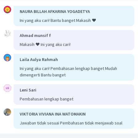
NAURA BILLAH AFKARINA YOGADETYA
Ini yang aku cari! Bantu banget Makasih ❤️
Ahmad munsif f
Dengan demikian, banyaknya gas
yang harus
Makasih ❤️ Ini yang aku cari!
dibakar
agar kalor yang dihasilkan dapat menaikkan
Laila Aulya Rahmah
suhu air 1.000 gram air dari 50°C menjadi 100°C adalah
4,180 gram.
Ini yang aku cari! Pembahasan lengkap banget Mudah
Jadi, jawaban yang tepat adalah A.
dimengerti Bantu banget
Leni Sari
Pembahasan lengkap banget
VIKTORIA VIVIANA INA WATOMAKIN
Jawaban tidak sesuai Pembahasan tidak menjawab soal