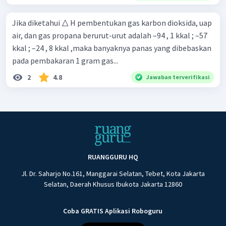
Jika diketahui △ H pembentukan gas karbon dioksida, uap
air, dan gas propana berurut-urut adalah –94 , 1 kkal ; –57
kkal ; –24 , 8 kkal ,maka banyaknya panas yang dibebaskan
pada pembakaran 1 gram gas...
2
4.8
Jawaban terverifikasi
RUANGGURU HQ
Jl. Dr. Saharjo No.161, Manggarai Selatan, Tebet, Kota Jakarta
Selatan, Daerah Khusus Ibukota Jakarta 12860
Coba GRATIS Aplikasi Roboguru