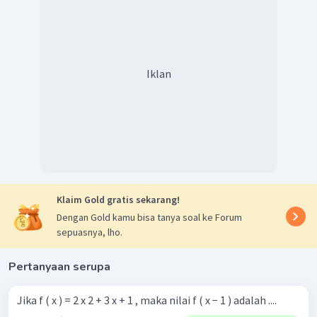
Iklan
Klaim Gold gratis sekarang!
Dengan Gold kamu bisa tanya soal ke Forum
sepuasnya, lho.
Pertanyaan serupa
Jika f ( x ) = 2 x 2 + 3 x + 1 , maka nilai f ( x − 1 ) adalah ....