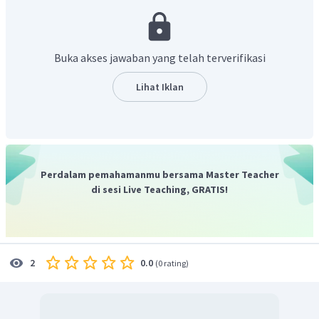
Dengan demikian nilai dari
adalah
.
Buka akses jawaban yang telah terverifikasi
Lihat Iklan
Perdalam pemahamanmu bersama Master Teacher
di sesi Live Teaching, GRATIS!
0.0
2
(
0 rating
)