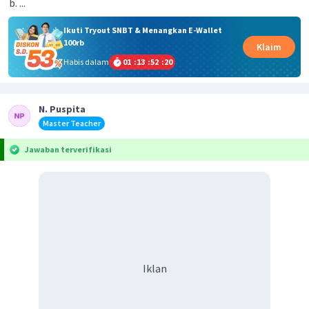
...
Ikuti Tryout SNBT & Menangkan E-Wallet
100rb
Klaim
Habis dalam
01
:
13
:
52
:
20
N. Puspita
Master Teacher
Jawaban terverifikasi
Iklan