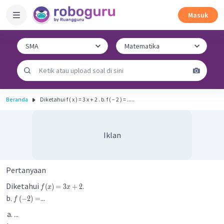
Masuk
Beranda
Diketahui f ( x ) = 3 x + 2 . b. f ( − 2 ) = .....
Iklan
Pertanyaan
Diketahui
.
(
)
=
3
+
2
f
x
x
b.
...
(
−
2
)
=
f
...