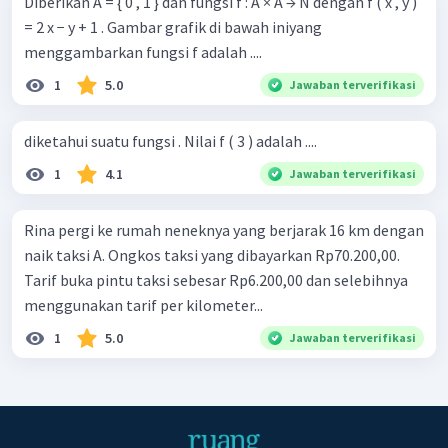
Diberikan A = { 0 , 1 } dan fungsi f : A × A → N dengan f ( x , y )
= 2 x − y + 1 . Gambar grafik di bawah iniyang
menggambarkan fungsi f adalah ....
1
5.0
Jawaban terverifikasi
diketahui suatu fungsi . Nilai f ( 3 ) adalah ....
1
4.1
Jawaban terverifikasi
Rina pergi ke rumah neneknya yang berjarak 16 km dengan
naik taksi A. Ongkos taksi yang dibayarkan Rp70.200,00.
Tarif buka pintu taksi sebesar Rp6.200,00 dan selebihnya
menggunakan tarif per kilometer...
1
5.0
Jawaban terverifikasi