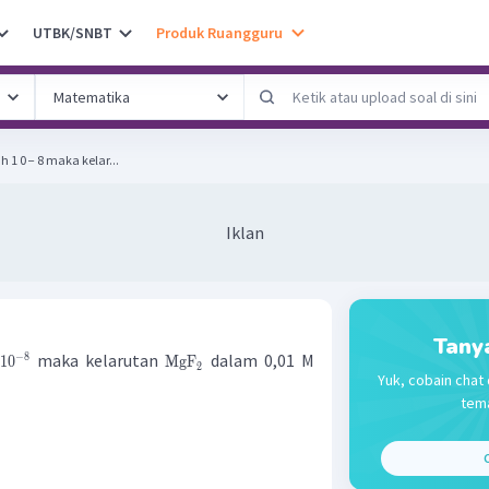
UTBK/SNBT
Produk Ruangguru
ah 1 0 − 8 maka kelar...
Iklan
Tany
maka kelarutan
dalam 0,01 M
−
8
1
0
MgF
2
Yuk, cobain chat 
tema
C