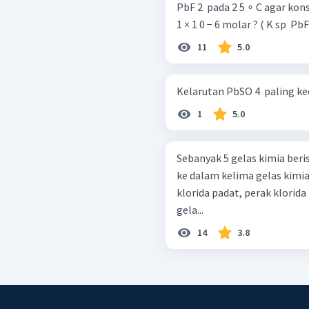
PbF 2 ​ pada 2 5 ∘ C agar ko
1 × 1 0 − 6 molar ?
11
5.0
Kelarutan PbSO 4 ​ paling kec
1
5.0
Sebanyak 5 gelas kimia beri
ke dalam kelima gelas kimia
klorida padat, perak klorid
gela...
14
3.8