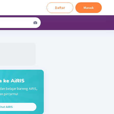
Daftar
Masuk
a ke AiRIS
dan belajar bareng AiRIS,
n pintarmu!
hat AiRIS