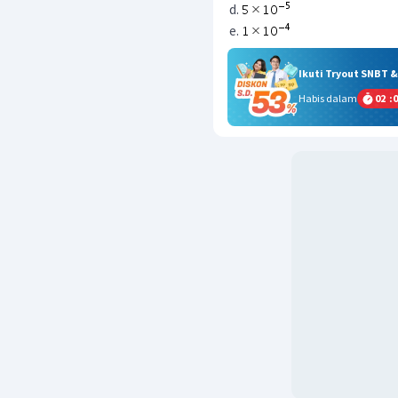
Ikuti Tryout SNBT 
Habis dalam
02
:
0