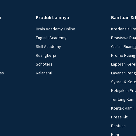
u
Produk Lainnya
Bantuan & 
Brain Academy Online
Kredensial P
English Academy
Beasiswa Ru
Skill Academy
Cicilan Ruang
Ruangkerja
Promo Ruang
Schoters
Laporan Kere
ess
Kalananti
Layanan Pen
Syarat & Ket
Kebijakan Pri
Tentang Kami
Kontak Kami
Press Kit
Bantuan
Karir