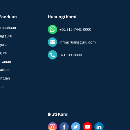
Panduan
Hubungi Kami
erusahaan
+62 815-7441-0000
angguru
info@ruangguru.com
guru
guru
02130930000
ntanan
gaduan
entuan
vasi
Ikuti Kami