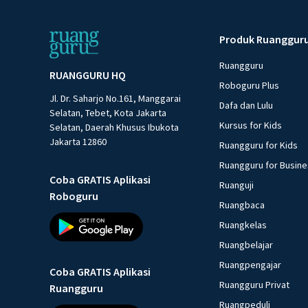
Produk Ruanggur
Ruangguru
RUANGGURU HQ
Roboguru Plus
Jl. Dr. Saharjo No.161, Manggarai
Dafa dan Lulu
Selatan, Tebet, Kota Jakarta
Kursus for Kids
Selatan, Daerah Khusus Ibukota
Jakarta 12860
Ruangguru for Kids
Ruangguru for Busin
Coba GRATIS Aplikasi
Ruanguji
Roboguru
Ruangbaca
Ruangkelas
Ruangbelajar
Ruangpengajar
Coba GRATIS Aplikasi
Ruangguru Privat
Ruangguru
Ruangpeduli