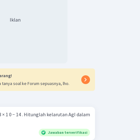
Iklan
arang!
 tanya soal ke Forum sepuasnya, lho.
, 8 × 1 0 − 14 . Hitunglah kelarutan AgI dalam
Jawaban terverifikasi