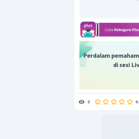
Oleh karena
yan
dibandingkan
yang
berasal dari
dapat d
anggap:
sehingga
Perdalam pemaham
di sesi L
0
3
Berdasarkan perhitung
0,01 M
adalah