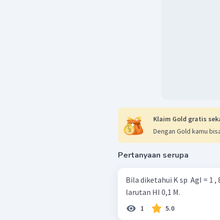
Klaim Gold gratis sek
Dengan Gold kamu bisa
Pertanyaan serupa
Bila diketahui K sp ​ AgI = 1 
larutan HI 0,1 M.
1
5.0