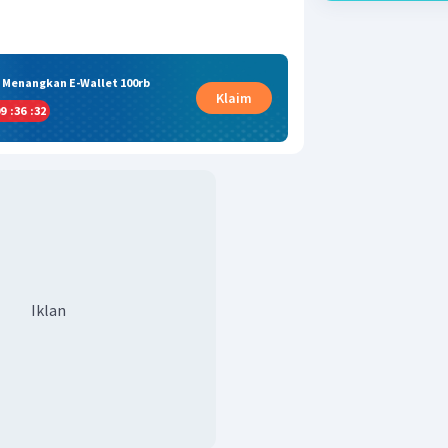
& Menangkan E-Wallet 100rb
Klaim
9
:
36
:
31
Iklan