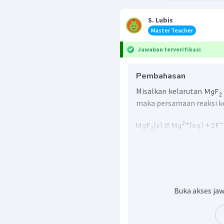
S. Lubis
Master Teacher
Jawaban terverifikasi
Pembahasan
Misalkan kelarutan
maka persamaan reaksi 
Reaksi yang terjadi pada 
Buka akses jaw
Maka dalam sistem terda