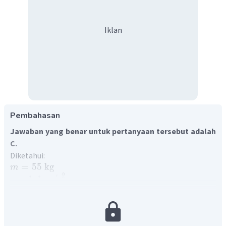
Iklan
Pembahasan
Jawaban yang benar untuk pertanyaan tersebut adalah
C.
Diketahui:
=
55
kg
m
2
=
1
,
1
m
/
s
a
2
=
9
,
8
m
/
s
g
=
...
?
Ditanyakan:
N
Berat semu adalah berat benda yang tidak sebenarnya