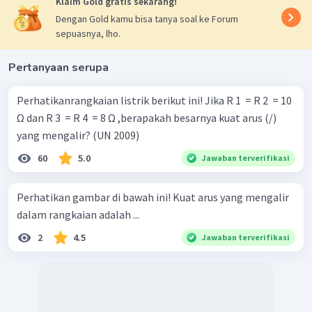
Klaim Gold gratis sekarang!
Dengan Gold kamu bisa tanya soal ke Forum
sepuasnya, lho.
Pertanyaan serupa
Perhatikanrangkaian listrik berikut ini! Jika R 1 ​ = R 2 ​ = 10
Ω dan R 3 ​ = R 4 ​ = 8 Ω ,berapakah besarnya kuat arus (/)
yang mengalir? (UN 2009)
60
5.0
Jawaban terverifikasi
Perhatikan gambar di bawah ini! Kuat arus yang mengalir
dalam rangkaian adalah ...
2
4.5
Jawaban terverifikasi