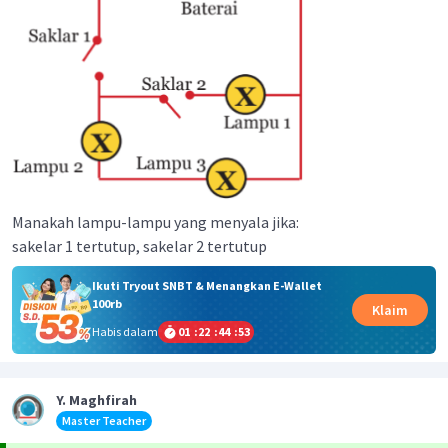
Manakah lampu-lampu yang menyala jika:
sakelar 1 tertutup, sakelar 2 tertutup
Ikuti Tryout SNBT & Menangkan E-Wallet
100rb
Klaim
Habis dalam
01
:
22
:
44
:
53
Y. Maghfirah
Master Teacher