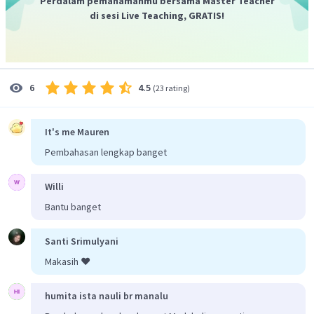
Perdalam pemahamanmu bersama Master Teacher
di sesi Live Teaching, GRATIS!
4.5
6
(
23 rating
)
It's me Mauren
Pembahasan lengkap banget
Willi
Bantu banget
Santi Srimulyani
Makasih ❤️
humita ista nauli br manalu