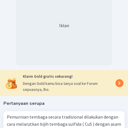
−
−
+
Sehingga
menjadi
2
IO
(
)
+
10
I
(
)
+
12
H
+
a
q
a
q
3
Berdasarkan hasil penyetaraan tersebut dapat diketahui
−
I
dan
I
bahwa perbandingan mol
adalah 10 : 6 = 5 : 3.
Iklan
2
Jadi, jawaban yang benar adalah E.
Klaim Gold gratis sekarang!
Dengan Gold kamu bisa tanya soal ke Forum
sepuasnya, lho.
Pertanyaan serupa
Pemurnian tembaga secara tradisional dilakukan dengan
cara melarutkan bijih tembaga sulfida ( CuS ) dengan asam