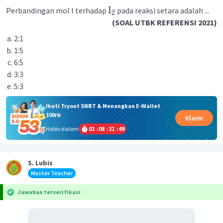
I
Perbandingan mol I terhadap
pada reaksi setara adalah ...
2
(SOAL UTBK REFERENSI 2021)
2:1
1:5
6:5
3:3
5:3
Ikuti Tryout SNBT & Menangkan E-Wallet
100rb
Klaim
Habis dalam
01
:
08
:
21
:
49
S. Lubis
Master Teacher
Jawaban terverifikasi