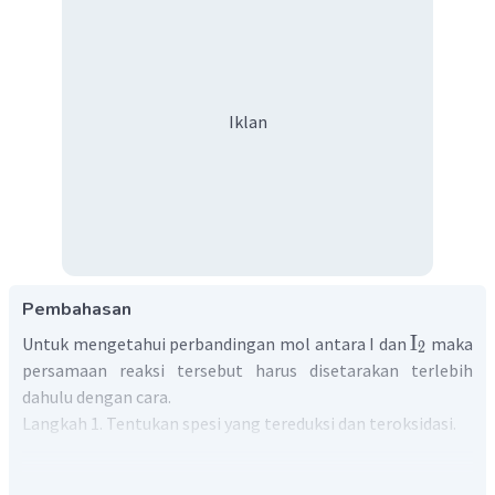
Iklan
Pembahasan
I
Untuk mengetahui perbandingan mol antara I dan
maka
2
persamaan reaksi tersebut harus disetarakan terlebih
dahulu dengan cara.
Langkah 1. Tentukan spesi yang tereduksi dan teroksidasi.
−
Reduksi
:
IO
(
aq
)
→
I
(
aq
)
2
3
−