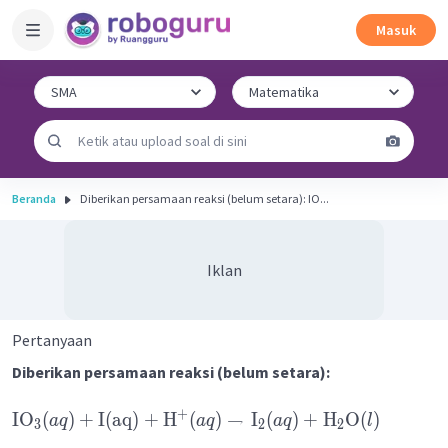
Masuk
Beranda
Diberikan persamaan reaksi (belum setara): IO...
Iklan
Pertanyaan
Diberikan persamaan reaksi (belum setara):
+
IO
(
)
+
I
(
aq
)
+
H
(
)
→
I
(
)
+
H
O
(
)
a
q
a
q
a
q
l
3
2
2