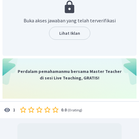
Oksidasi
:
I
(
aq
)
→
I
(
aq
)
2
Langkah 2 samakan jumlah atom pusat kemudian atom O
Buka akses jawaban yang telah terverifikasi
H
O
dengan menambah
2
Lihat Iklan
−
Reduksi
:
2
IO
(
)
→
I
(
)
+
6
H
O
(
)
a
q
a
q
l
3
2
2
−
Oksidasi
:
2
I
(
)
→
I
(
)
a
q
a
q
2
+
H
Langkah 3. setarakan jumlah H dengan menambahkan
di ruas yang kekurangan H kemudian samakan muatan
Perdalam pemahamanmu bersama Master Teacher
dengan menambahkan elektron
di sesi Live Teaching, GRATIS!
−
+
−
Reduksi
:
2
IO
(
)
+
12
H
+
10
e
→
I
(
)
+
6
a
q
a
q
3
2
−
−
Oksidasi
:
2
I
(
)
→
I
(
)
+
2
e
a
q
a
q
2
0.0
1
(
0 rating
)
Langkah 4 gabungkan dua reaksi setengah sel
−
+
−
2
IO
(
)
+
12
H
+
10
e
→
I
(
)
+
6
H
O
(
)
a
q
a
q
l
3
2
2
−
−
10
I
(
)
→
5
I
(
)
+
10
e
a
q
a
q
2