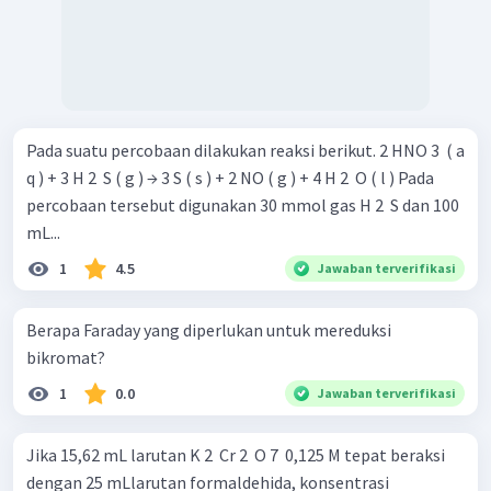
Pada suatu percobaan dilakukan reaksi berikut. 2 HNO 3 ​ ( a
q ) + 3 H 2 ​ S ( g ) → 3 S ( s ) + 2 NO ( g ) + 4 H 2 ​ O ( l ) Pada
percobaan tersebut digunakan 30 mmol gas H 2 ​ S dan 100
mL...
1
4.5
Jawaban terverifikasi
Berapa Faraday yang diperlukan untuk mereduksi
bikromat?
1
0.0
Jawaban terverifikasi
Jika 15,62 mL larutan K 2 ​ Cr 2 ​ O 7 ​ 0,125 M tepat beraksi
dengan 25 mLlarutan formaldehida, konsentrasi