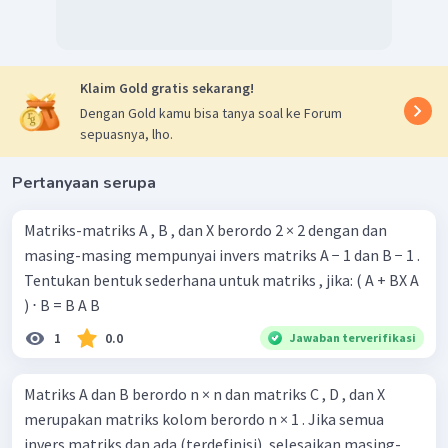
Klaim Gold gratis sekarang!
Dengan Gold kamu bisa tanya soal ke Forum
sepuasnya, lho.
Pertanyaan serupa
Matriks-matriks A , B , dan X berordo 2 × 2 dengan dan
masing-masing mempunyai invers matriks A − 1 dan B − 1 .
Tentukan bentuk sederhana untuk matriks , jika: ( A + BX A
) ⋅ B = B A B
1
0.0
Jawaban terverifikasi
Matriks A dan B berordo n × n dan matriks C , D , dan X
merupakan matriks kolom berordo n × 1 . Jika semua
invers matriks dan ada (terdefinisi), selesaikan masing-