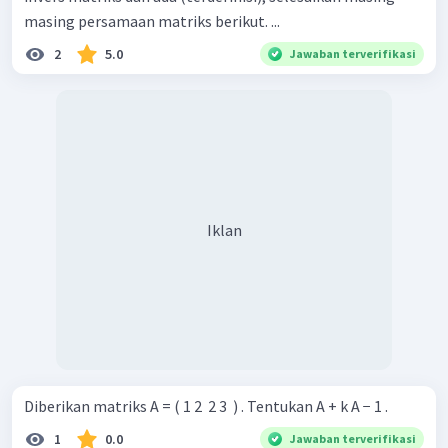
masing persamaan matriks berikut. ...
2
5.0
Jawaban terverifikasi
Iklan
Diberikan matriks A = ( 1 2 ​ 2 3 ​ ) . Tentukan A + k A − 1 .
1
0.0
Jawaban terverifikasi