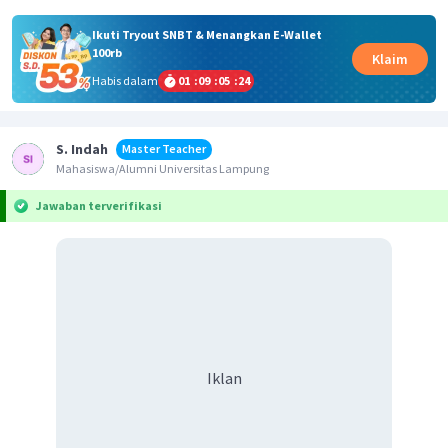
Ikuti Tryout SNBT & Menangkan E-Wallet
100rb
Klaim
Habis dalam
01
:
09
:
05
:
24
S. Indah
Master Teacher
Mahasiswa/Alumni Universitas Lampung
Jawaban terverifikasi
Iklan