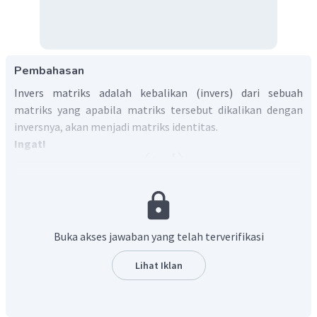
Pembahasan
Invers matriks adalah kebalikan (invers) dari sebuah
matriks yang apabila matriks tersebut dikalikan dengan
inversnya, akan menjadi matriks identitas.
Ingat!
(
)
a
b
=
A
c
d
−
(
)
d
b
1
−
1
=
A
−
−
a
d
b
c
c
a
Sehingga,
Buka akses jawaban yang telah terverifikasi
1
2
(
)
=
P
−
1
1
Lihat Iklan
1
−
2
(
)
1
−
1
=
P
1
1
1
⋅
1
−
(
2
⋅
(
−
1
)
)
1
−
2
1
=