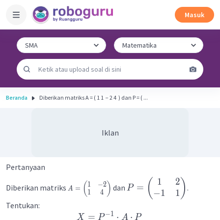
Masuk
Beranda
Diberikan matriks A = ( 1 1 ​ − 2 4 ​ ) dan P = ( ...
Iklan
Pertanyaan
1
2
(
)
1
−
2
(
)
=
Diberikan matriks
dan
.
P
=
A
−
1
1
1
4
Tentukan:
−
1
=
⋅
⋅
X
P
A
P