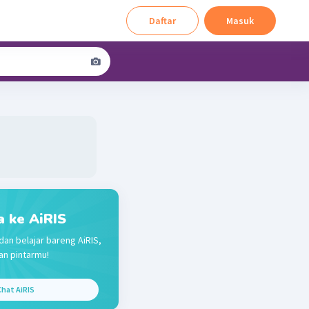
Daftar
Masuk
a ke AiRIS
dan belajar bareng AiRIS,
n pintarmu!
hat AiRIS