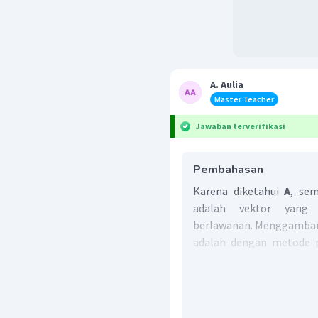
A. Aulia
Master Teacher
Jawaban terverifikasi
Pembahasan
Karena diketahui
A
, sem
adalah vektor yang
berlawanan. Menggambar v
adalah dengan metode p
vektor kedua di ujung pa
dibawah ini.