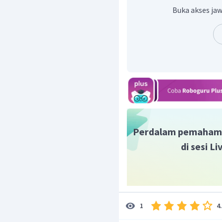
Buka akses jaw
Perdalam pemaham
Dengan demikian, -A+
di sesi L
gambar di atas.
4
1