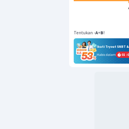
Tentukan -
A
+
B
!
Ikuti Tryout SNBT 
Habis dalam
01
:
0