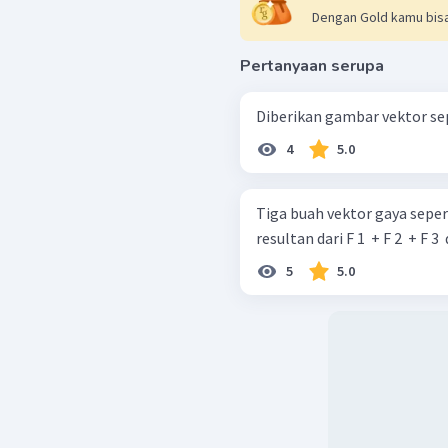
Dengan Gold kamu bisa
Pertanyaan serupa
4
5.0
Tiga buah vektor gaya seperti pada 
resultan dari F 1 ​ + F 2 ​ + F
5
5.0