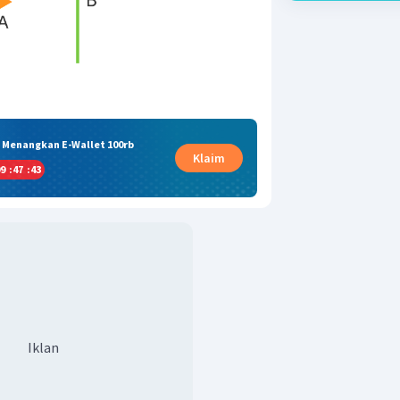
& Menangkan E-Wallet 100rb
Klaim
9
:
47
:
42
Iklan