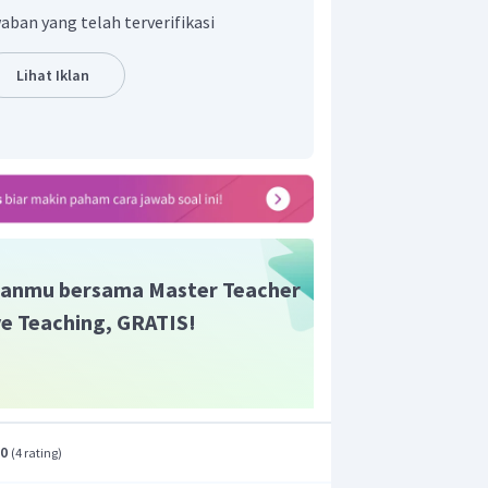
aban yang telah terverifikasi
Lihat Iklan
anmu bersama Master Teacher
B dapat digambarkan seperti pada
ive Teaching, GRATIS!
.0
(
4 rating
)