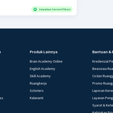
Jawaban terverifikasi
u
Produk Lainnya
Bantuan & 
Brain Academy Online
Kredensial P
English Academy
Beasiswa Ru
Skill Academy
Cicilan Ruang
Ruangkerja
Promo Ruang
Schoters
Laporan Kere
ess
Kalananti
Layanan Pen
Syarat & Ket
Kebijakan Pri