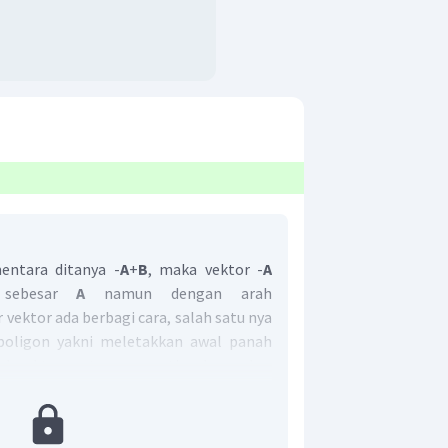
entara ditanya -
A
+
B
, maka vektor -
A
 sebesar
A
namun dengan arah
ektor ada berbagi cara, salah satu nya
oligon yakni meletakkan awal panah
nah vektor pertama seperti pada gambar