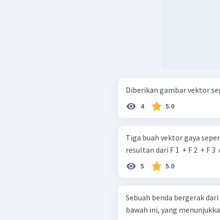
4
5.0
Tiga buah vektor gaya seperti pada 
resultan dari F 1 ​ + F 2 ​ + F
5
5.0
Sebuah benda bergerak dari 
bawah ini, yang menunjukka