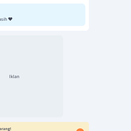
asih ❤️
Iklan
arang!