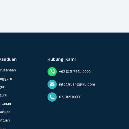
Panduan
Hubungi Kami
erusahaan
+62 815-7441-0000
angguru
info@ruangguru.com
guru
guru
02130930000
ntanan
gaduan
entuan
vasi