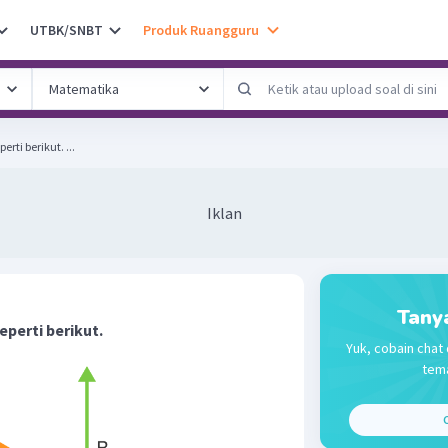
UTBK/SNBT
Produk Ruangguru
Diberikan gambar vektor seperti berikut. ...
Iklan
Tany
perti berikut.
Yuk, cobain chat 
tema
C