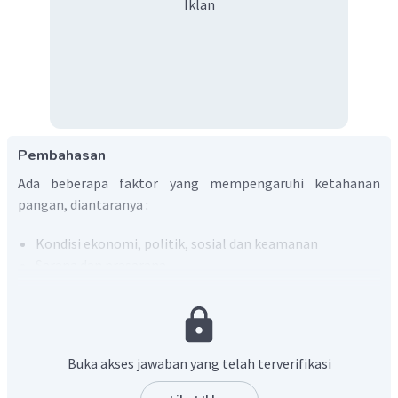
Iklan
Pembahasan
Ada beberapa faktor yang mempengaruhi ketahanan
pangan, diantaranya :
Kondisi ekonomi, politik, sosial dan keamanan
Sarana dan prasarana
Teknologi yang dikembangkan
Pengadaan lahan yang tepat
Cuaca dan iklim
Buka akses jawaban yang telah terverifikasi
Cuaca dan iklim merupakan salah faktor yang
mempengaruhi ketahanan pangan di Indonesia. Salah satu