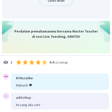
Lihat Iklan
contohnya adalah
Fenomena El Nino
. El Nino berpengaruh
pada menurunnya curah hujan/ musim kemarau lebih
panjang. Apabila El Nino berlangsung lama, akan membuat
petani gagal panen sehingga produktivitas lahan akan
menurun serta dapat mengancam stabilitas pangan
Perdalam pemahamanmu bersama Master Teacher
nasional.
di sesi Live Teaching, GRATIS!
Berdasarkan penjelasan tersebut, jawaban yang tepat
adalah B.
4.4
1
(
11 rating
)
M Muzakke
Makasih ❤️
aditcihuy
Ini yang aku cari!