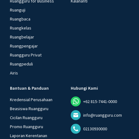
Ruangguru for Business
Kalananti
Ruanguji
Ruangbaca
Ruangkelas
Ruangbelajar
Ruangpengajar
Ruangguru Privat
Ruangpeduli
Airis
Bantuan & Panduan
Hubungi Kami
Kredensial Perusahaan
+62 815-7441-0000
Beasiswa Ruangguru
info@ruangguru.com
Cicilan Ruangguru
Promo Ruangguru
02130930000
Laporan Kerentanan