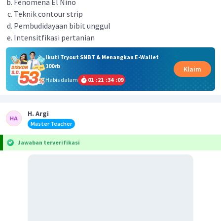
Fenomena El Nino
Teknik contour strip
Pembudidayaan bibit unggul
Intensitfikasi pertanian
Ikuti Tryout SNBT & Menangkan E-Wallet
100rb
Klaim
Habis dalam
01
:
21
:
34
:
08
H. Argi
Master Teacher
Jawaban terverifikasi