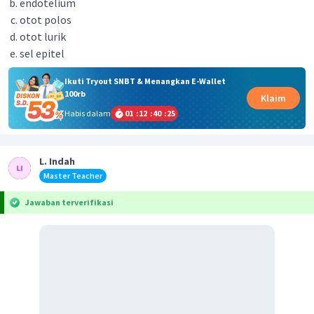
endotelium
otot polos
otot lurik
sel epitel
Ikuti Tryout SNBT & Menangkan E-Wallet
100rb
Klaim
Habis dalam
01
:
12
:
40
:
25
L. Indah
Master Teacher
Jawaban terverifikasi