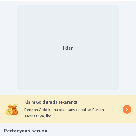
=
375
nm
λ
Jadi, jawaban yang tepat adalah A.
Iklan
Klaim Gold gratis sekarang!
Dengan Gold kamu bisa tanya soal ke Forum
sepuasnya, lho.
Pertanyaan serupa