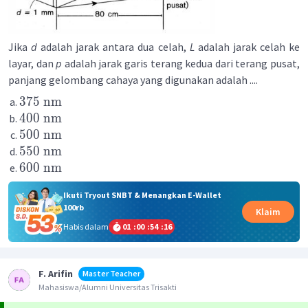
Jika
d
adalah jarak antara dua celah,
L
adalah jarak celah ke
layar, dan
p
adalah jarak garis terang kedua dari terang pusat,
panjang gelombang cahaya yang digunakan adalah ....
375
nm
400
nm
500
nm
550
nm
600
nm
Ikuti Tryout SNBT & Menangkan E-Wallet
100rb
Klaim
Habis dalam
01
:
00
:
54
:
16
F. Arifin
Master Teacher
Mahasiswa/Alumni Universitas Trisakti