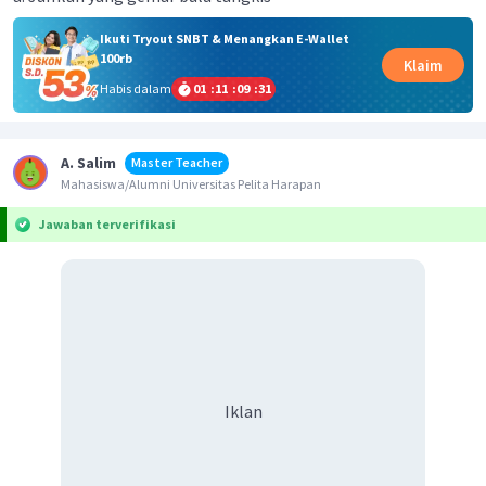
Ikuti Tryout SNBT & Menangkan E-Wallet
100rb
Klaim
Habis dalam
01
:
11
:
09
:
31
A. Salim
Master Teacher
Mahasiswa/Alumni Universitas Pelita Harapan
Jawaban terverifikasi
Iklan