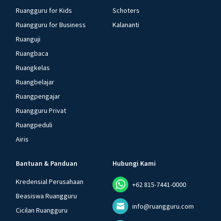
Ruangguru for Kids
Schoters
Ruangguru for Business
Kalananti
Ruanguji
Ruangbaca
Ruangkelas
Ruangbelajar
Ruangpengajar
Ruangguru Privat
Ruangpeduli
Airis
Bantuan & Panduan
Hubungi Kami
Kredensial Perusahaan
+62 815-7441-0000
Beasiswa Ruangguru
info@ruangguru.com
Cicilan Ruangguru