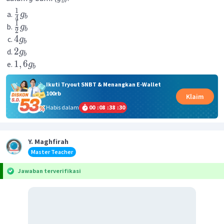
b
1
g
b
4
1
g
b
2
4
g
b
2
g
b
1
,
6
g
b
Ikuti Tryout SNBT & Menangkan E-Wallet
100rb
Klaim
Habis dalam
00
:
08
:
38
:
30
Y. Maghfirah
Master Teacher
Jawaban terverifikasi