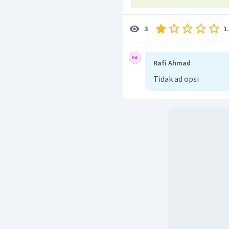
1
3
Rafi Ahmad
Tidak ad opsi