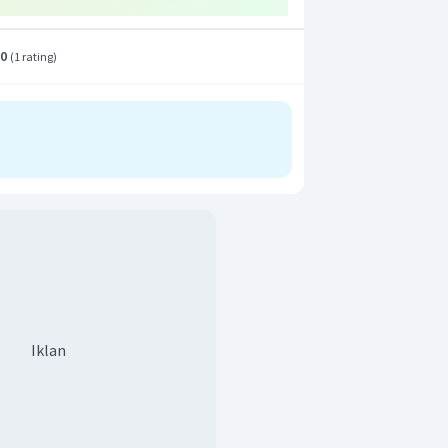
.0
(
1 rating
)
Iklan