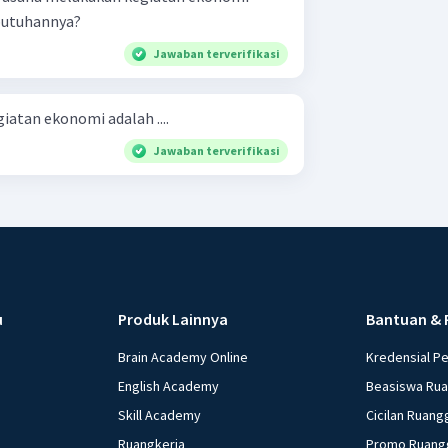
butuhannya?
Jawaban terverifikasi
atan ekonomi adalah ....
Jawaban terverifikasi
u
Produk Lainnya
Bantuan & 
Brain Academy Online
Kredensial P
English Academy
Beasiswa Ru
Skill Academy
Cicilan Ruang
Ruangkerja
Promo Ruang