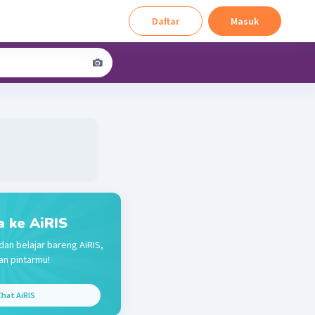
Daftar
Masuk
a ke AiRIS
dan belajar bareng AiRIS,
n pintarmu!
hat AiRIS