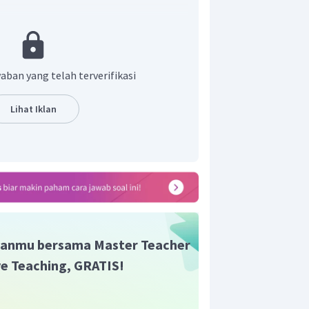
men memperoleh barang dan/atau
roduksi dan menjual faktor produksi
 kepada perusahaan di pasar input
aban yang telah terverifikasi
roleh faktor produksi berupa
umah tangga di pasar input atau
Lihat Iklan
. (D)
kan balas jasa berupa pembayaran
perusahaan.
 adalah pilihan D.
anmu bersama Master Teacher
ive Teaching, GRATIS!