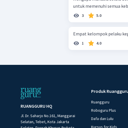
untuk memenuhi semua ke
3
5.0
Empat kelompok pelaku kegi
1
4.0
Produk Ruanggur
Ruangguru
RUANGGURU HQ
Roboguru Plus
Jl. Dr. Saharjo No.161, Manggarai
Dafa dan Lulu
Selatan, Tebet, Kota Jakarta
Kursus for Kids
Selatan, Daerah Khusus Ibukota