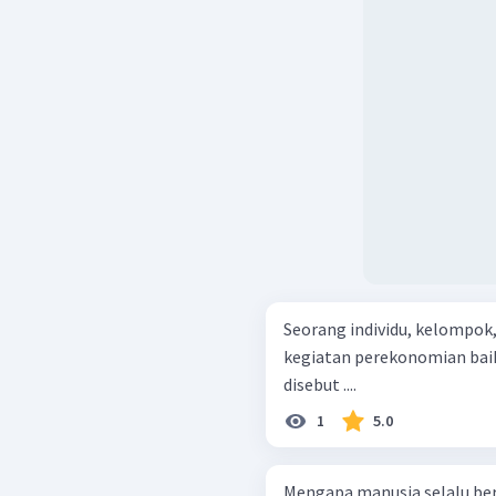
Seorang individu, kelompok
kegiatan perekonomian baik
disebut ....
1
5.0
Mengapa manusia selalu be