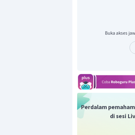
rumah tangga konsu
jasa di pasar hasil p
berupa tenaga kerja
produksi.
Buka akses jaw
perusahaan mempe
tenaga kerja dari r
pasar faktor produksi
pemerintah mendapat
pajak yang dilakukan 
Jadi, jawaban yang tepat
Perdalam pemaham
di sesi L