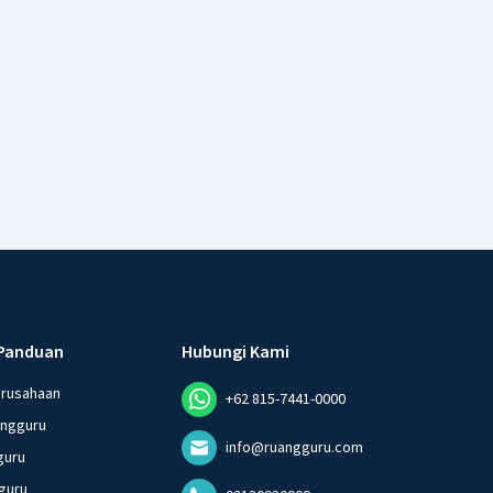
Panduan
Hubungi Kami
erusahaan
+62 815-7441-0000
angguru
info@ruangguru.com
guru
guru