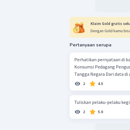
Klaim Gold gratis sek
Dengan Gold kamu bisa
Pertanyaan serupa
Perhatikan pernyataan di bawah ini ! Individ
Konsumsi Pedagang Pengusaha Rumah Tangga Produksi Rumah
Tangga Negara D
2
4.5
Tuliskan pelaku-pelaku kegi
2
5.0