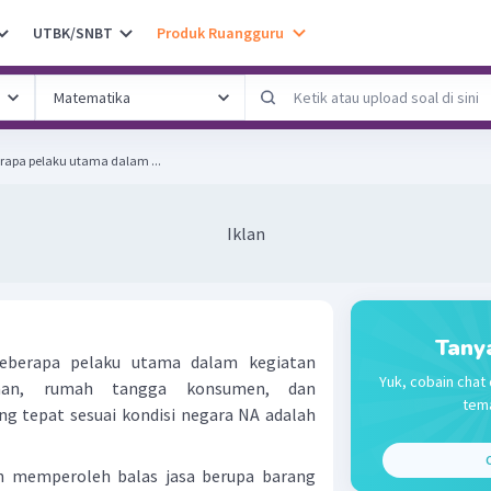
UTBK/SNBT
Produk Ruangguru
erapa pelaku utama dalam ...
Iklan
Tany
eberapa pelaku utama dalam kegiatan
Yuk, cobain chat 
haan, rumah tangga konsumen, dan
tema
g tepat sesuai kondisi negara NA adalah
C
 memperoleh balas jasa berupa barang