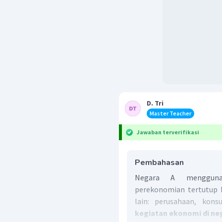
D. Tri
Master Teacher
Jawaban terverifikasi
Pembahasan
Negara A menggunak
perekonomian tertutup 
lain: perusahaan, kon
kegiatan ekonomi di neg