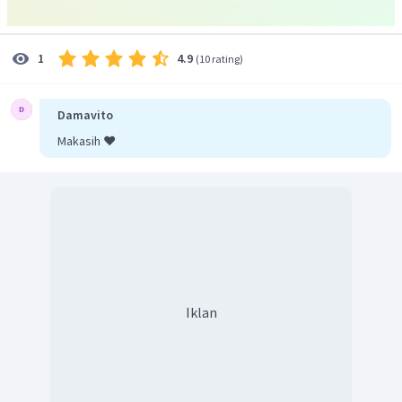
4.9
1
(
10 rating
)
Damavito
Makasih ❤️
Iklan