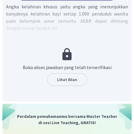
Angka kelahiran khusus yaitu angka yang menunjukkan
banyaknya kelahiran bayi setiap 1.000 penduduk wanita
pada kelompok umur tertentu. ASBR dapat dihitung
dengan rumus berikut ini.
ASBR = Li/Pi x 1.000
Penyelesaian
ASBR = 105.000 jiwa/7.000.000 x 1.000
= 15
Jadi, jawaban yang tepat adalah B.
Buka akses jawaban yang telah terverifikasi
Lihat Iklan
Perdalam pemahamanmu bersama Master Teacher
di sesi Live Teaching, GRATIS!