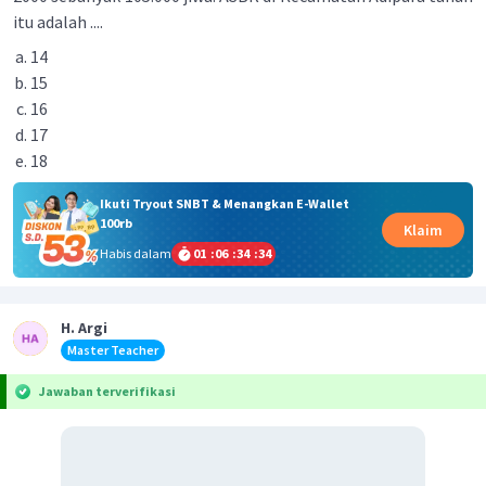
itu adalah ....
14
15
16
17
18
Ikuti Tryout SNBT & Menangkan E-Wallet
100rb
Klaim
Habis dalam
01
:
06
:
34
:
34
H. Argi
Master Teacher
Jawaban terverifikasi