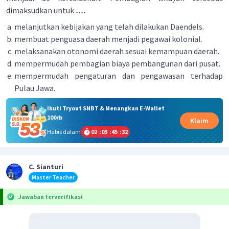
....
dimaksudkan untuk
melanjutkan kebijakan yang telah dilakukan Daendels.
membuat penguasa daerah menjadi pegawai kolonial.
melaksanakan otonomi daerah sesuai kemampuan daerah.
mempermudah pembagian biaya pembangunan dari pusat.
mempermudah pengaturan dan pengawasan terhadap
Pulau Jawa.
Ikuti Tryout SNBT & Menangkan E-Wallet
100rb
Klaim
Habis dalam
02
:
03
:
45
:
32
C. Sianturi
Master Teacher
Jawaban terverifikasi