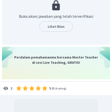
Kebijakan ini bertujuan untuk mengurangi kekuasaan para
raja dan sultan dengan menempatkan orang-orang Eropa
sebagai pemimpin residen yang membawahi pada bupati
Buka akses jawaban yang telah terverifikasi
pribumi. Sehingga, mempermudah pemerintahan untuk
melakukan pengawasan terhadap daerah-daerah yang
Lihat Iklan
dikuasainya.
Dengan demikian, jawaban yang benar adalah E.
Perdalam pemahamanmu bersama Master Teacher
di sesi Live Teaching, GRATIS!
5.0
2
(
4 rating
)