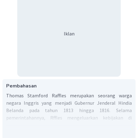
Iklan
Pembahasan
Thomas Stamford Raffles merupakan seorang warga
negara Inggris yang menjadi Gubernur Jenderal Hindia
Belanda pada tahun 1813 hingga 1816. Selama
pemerintahannya, Rffles mengeluarkan kebijakan di
berbagai bidang, salah satunya bidang pemerintahan di
mana Raffles membagi Pulau Jawa menjadi 16 keresidenan.