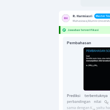
R. Harmiasri
Master Te
Mahasiswa/Alumni Universit
Jawaban terverifikasi
Pembahasan
Prediksi terbentukny
perbandingan nilai
sama dengan
yaitu ha