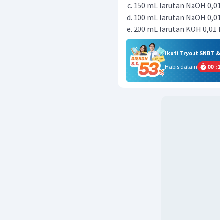
150 mL larutan NaOH 0,0
100 mL larutan NaOH 0,0
200 mL larutan KOH 0,01
Ikuti Tryout SNBT 
Habis dalam
00
:
1