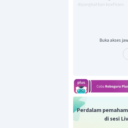
dipangkatkan koefisien.
>
: Terbentuk endap
=
: Belum mengenda
<
: Belum mengend
Opsi A. 50 mL Larutan N
Menghitung
dan
Buka akses jaw
Kemudian, Hitung Qc
Perdalam pemaham
di sesi L