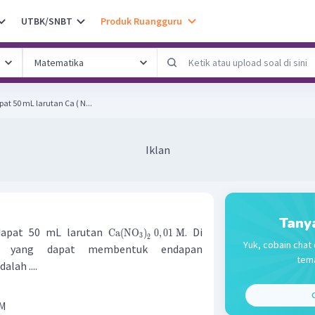
UTBK/SNBT
Produk Ruangguru
at 50 mL larutan Ca ( N...
Iklan
Tany
rdapat 50 mL larutan
. Di
Ca
(
NO
)
0
,
01
M
3
2
Yuk, cobain chat 
ut, yang dapat membentuk endapan
tema
dalah ....
M
C
 M