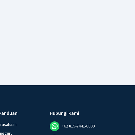
Panduan
Hubungi Kami
erusahaan
+62 815-7441-0000
angguru