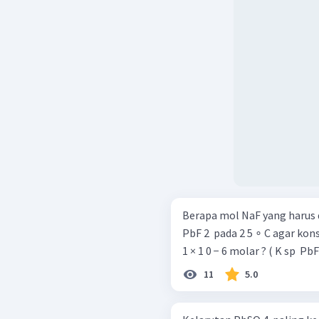
Berapa mol NaF yang harus d
PbF 2 ​ pada 2 5 ∘ C agar ko
1 × 1 0 − 6 molar ?
11
5.0