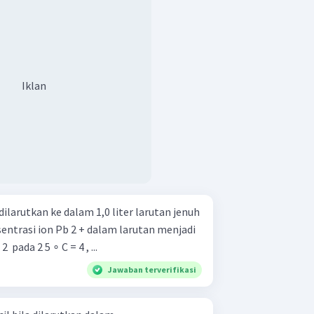
Iklan
ilarutkan ke dalam 1,0 liter larutan jenuh
nsentrasi ion Pb 2 + dalam larutan menjadi
 ( K sp ​ PbF 2 ​ pada 2 5 ∘ C = 4 , ...
Jawaban terverifikasi