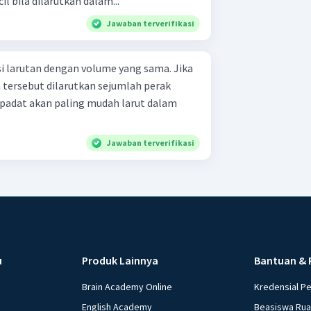
il bila dilarutkan dalam...
Jawaban terverifikasi
si larutan dengan volume yang sama. Jika
 tersebut dilarutkan sejumlah perak
a padat akan paling mudah larut dalam
Jawaban terverifikasi
u
Produk Lainnya
Bantuan & 
Brain Academy Online
Kredensial P
English Academy
Beasiswa Ru