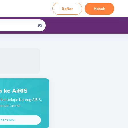
Daftar
Masuk
a ke AiRIS
dan belajar bareng AiRIS,
n pintarmu!
hat AiRIS