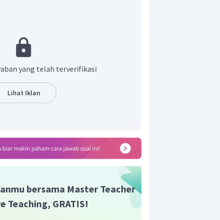
an (lewat jenuh)
p (tepat jenuh)
ap (belum jenuh)
aOH 0,1 M
aban yang telah terverifikasi
Lihat Iklan
anmu bersama Master Teacher
ive Teaching, GRATIS!