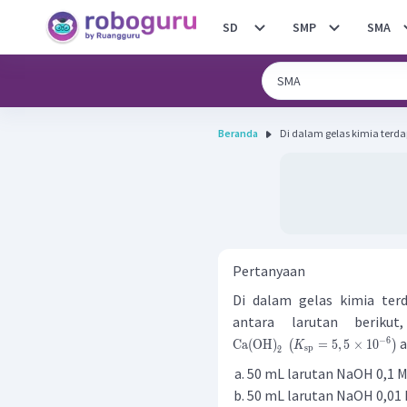
SD
SMP
SMA
Beranda
Di dalam gelas kimia terdap
Pertanyaan
Di dalam gelas kimia te
antara larutan berik
a
−
6
Ca
(
OH
)
=
5
,
5
×
1
0
(
)
K
sp
2
50 mL larutan NaOH 0,1 
50 mL larutan NaOH 0,01