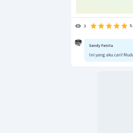
Membandingkan nilai
>
>
(terbentuk enda
5
2
Jadi, jawaban yang bena
Sendy Fenita
Ini yang aku cari! M