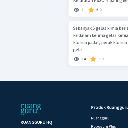
Kelarutan PbSO 4 ​ paling kec
1
5.0
Sebanyak 5 gelas kimia beri
ke dalam kelima gelas kimia
klorida padat, perak klorid
gela...
14
3.8
Produk Ruanggur
Ruangguru
RUANGGURU HQ
Roboguru Plus