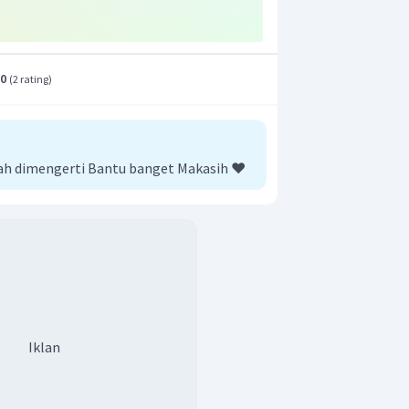
dengan
pan)
.0
(
2 rating
)
r adalah A
udah dimengerti Bantu banget Makasih ❤️
Iklan