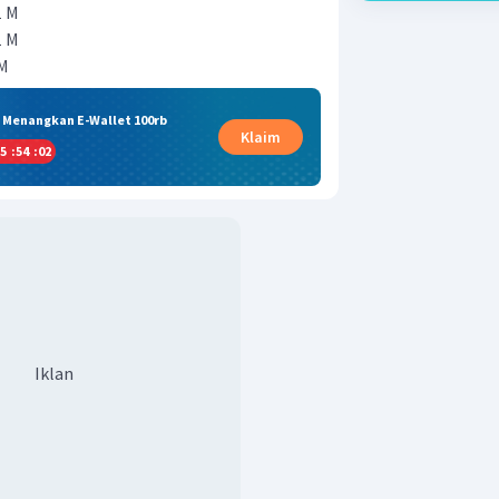
1 M
1 M
 M
& Menangkan E-Wallet 100rb
Klaim
5
:
54
:
01
Iklan