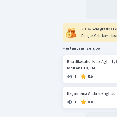
Klaim Gold gratis sek
Dengan Gold kamu bisa
Pertanyaan serupa
Bila diketahui K sp ​ AgI = 1 
larutan HI 0,1 M.
1
5.0
Bagaimana Anda menghitung
1
0.0