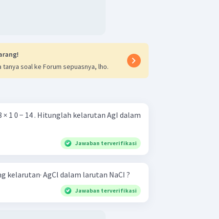
arang!
 tanya soal ke Forum sepuasnya, lho.
, 8 × 1 0 − 14 . Hitunglah kelarutan AgI dalam
Jawaban terverifikasi
 kelarutan· AgCl dalam larutan NaCI ?
Jawaban terverifikasi