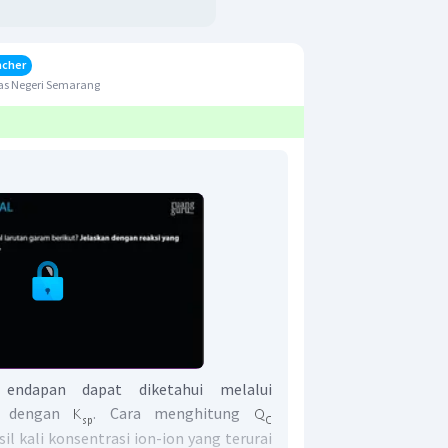
acher
as Negeri Semarang
a endapan dapat diketahui melalui
dengan
. Cara menghitung
sil kali konsentrasi ion-ion yang terurai