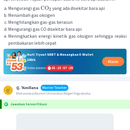
CO
Mengurangi gas
yang ada disekitar bara api
2
Menambah gas oksigen
Menghilangkan gas-gas beracun
Mengurangi gas CO disekitar bara api
Meningkatkan energi kinetik gas oksigen sehingga reaksi
pembakaran lebih cepat
Ikuti Tryout SNBT & Menangkan E-Wallet
100rb
Klaim
Habis dalam
01
:
13
:
57
:
19
Q. 'Ainillana
Master Teacher
Q'
Mahasiswa/Alumni Universitas Negeri Yogyakarta
Jawaban terverifikasi