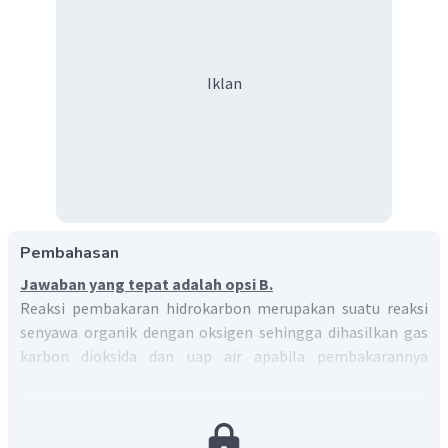
Iklan
Pembahasan
Jawaban yang tepat adalah opsi B.
Reaksi pembakaran hidrokarbon merupakan suatu reaksi
senyawa organik dengan oksigen sehingga dihasilkan gas
karbon dioksida dan uap air apabila pembakarannya
sempurna.
C
H
+
O
→
CO
+
H
O
x
y
2
2
2
Di udara terdapat campuran gas dengan kandungan oksigen