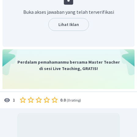
sebesar 21%. Meniupkan udara ke bara api memiliki tujuan
untuk menambah gas oksigen yang diperlukan agar bara
Buka akses jawaban yang telah terverifikasi
api kembali berkobar.
Oleh karena itu tujuan peniupan udara ke bara api
Lihat Iklan
adalah
menambah gas oksigen.
Perdalam pemahamanmu bersama Master Teacher
di sesi Live Teaching, GRATIS!
0.0
1
(
0 rating
)