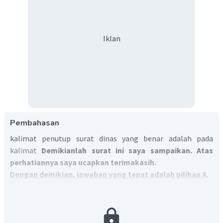
Iklan
Pembahasan
kalimat penutup surat dinas yang benar adalah pada
kalimat
Demikianlah surat ini saya sampaikan. Atas
perhatiannya saya ucapkan terimakasih.
Dengan demikian, jawaban yang tepat adalah pilihan A.
---
Mau lebih paham terkait materi ini? Coba latihan soal di