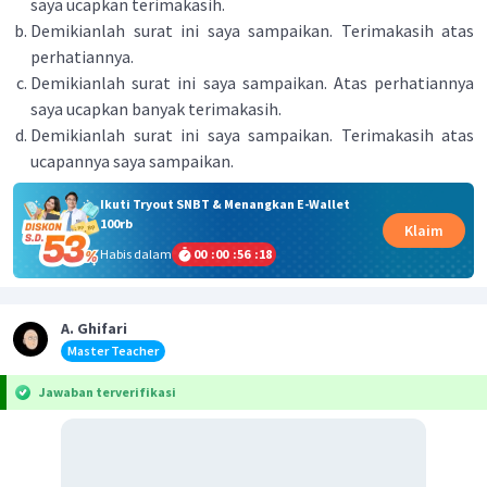
saya ucapkan terimakasih.
Demikianlah surat ini saya sampaikan. Terimakasih atas
perhatiannya.
Demikianlah surat ini saya sampaikan. Atas perhatiannya
saya ucapkan banyak terimakasih.
Demikianlah surat ini saya sampaikan. Terimakasih atas
ucapannya saya sampaikan.
Ikuti Tryout SNBT & Menangkan E-Wallet
100rb
Klaim
Habis dalam
00
:
00
:
56
:
18
A. Ghifari
Master Teacher
Jawaban terverifikasi