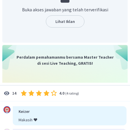
Ruangguru yuk, GRATIS lho!
Klik di sini.
Buka akses jawaban yang telah terverifikasi
Lihat Iklan
Perdalam pemahamanmu bersama Master Teacher
di sesi Live Teaching, GRATIS!
4.0
14
(
4 rating
)
Keizer
Makasih ❤️