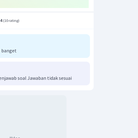
.4
(
10 rating
)
 banget
njawab soal Jawaban tidak sesuai