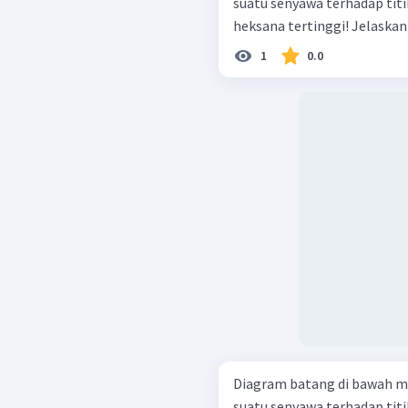
suatu senyawa terhadap titik didihnya. Jelaskan me
heksana terti
1
0.0
Diagram batang di bawah m
suatu senyawa terhadap titik didihnya. Jelaskan me