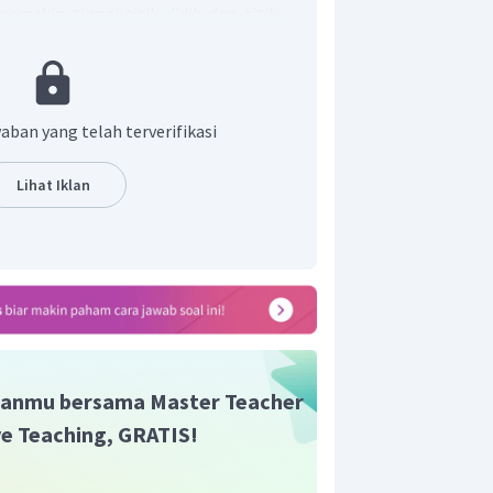
semakin tinggi titik didih dan titik
karbon yang sama, isomer dengan
idak bercabang mempunyai titik didih
lebih tinggi daripada isomer dengan
aban yang telah terverifikasi
ng.
ang pada rantai karbon, semakin
Lihat Iklan
itik leburnya.
n yang memiliki titik didih paling tinggi
panjang dan hanya memiliki 1 cabang.
ng tepat adalah E.
anmu bersama Master Teacher
ive Teaching, GRATIS!