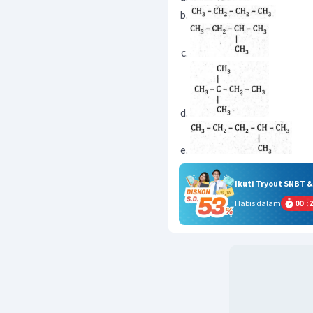
Ikuti Tryout SNBT 
Habis dalam
00
:
2