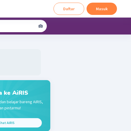
Daftar
Masuk
a ke AiRIS
dan belajar bareng AiRIS,
n pintarmu!
hat AiRIS