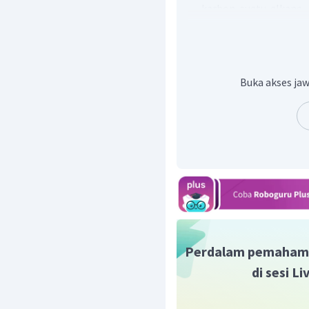
karbon suatu alkana, 
leburnya.
Untuk jumlah atom 
rantai karbon paling t
dan titik lebur yang 
Buka akses jaw
rantai karbon bercaba
Semakin banyak cab
rendah titik didih dan t
Maka, dari pilihan jawaba
adalah
karena rantainya paling 
Jadi, pilihan jawaban ya
Perdalam pemaham
di sesi L