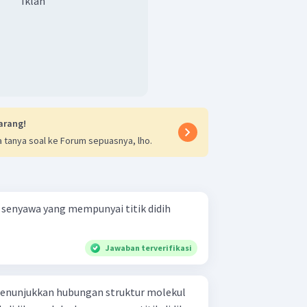
Iklan
arang!
 tanya soal ke Forum sepuasnya, lho.
, senyawa yang mempunyai titik didih
Jawaban terverifikasi
enunjukkan hubungan struktur molekul