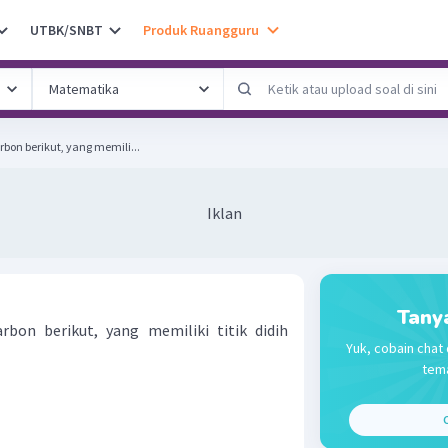
UTBK/SNBT
Produk Ruangguru
bon berikut, yang memili...
Iklan
Tany
rbon berikut, yang memiliki titik didih
Yuk, cobain chat 
tema
C