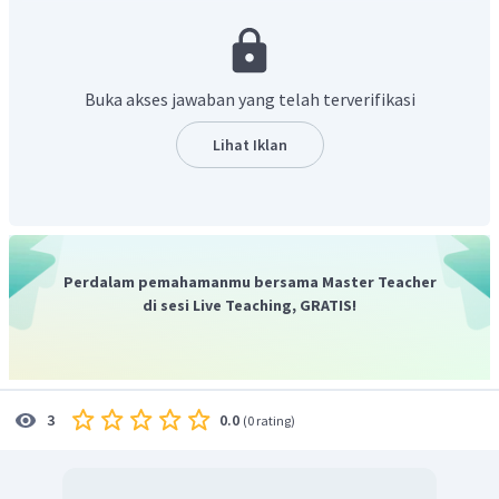
Aturan Hund : elektron yang mengisi >1 orbital,
tersebar pada orbital yang punya tingkat energi dan
arah spin yang sama baru kemudian berpasangan
dengan arah yang berbeda.
Buka akses jawaban yang telah terverifikasi
Larangan Pauli : 1 orbital terdiri dari maksimal 2
elektron dengan arah spin berlawanan
Lihat Iklan
Berdasarkan aturan Aufbau, pengisian elektron ke dalam
orbital selalu dimulai dari orbital dengan tingkat energi
rendah ke tingkat energi yang lebih tinggi. Apabila
terdapat 1 subkulit dengan harga n + l sama, elektron akan
Perdalam pemahamanmu bersama Master Teacher
mengisi subkulit yang harga m-nya lebih kecil terlebih
di sesi Live Teaching, GRATIS!
dahulu . Dengan demikian, suatu atom selalu berada pada
tingkat energi minimum. Urutan tingkat energi dari
tingkat energi yang rendah ke tingkat energi yang lebih
tinggi digambarkan sebagai diagram elektron Aufbau,
0.0
3
(
0 rating
)
yaitu:
Urutan: 1s 2s 2p 3s 3p 4s 3d 4p 5s 4d 5p 6s 4f 5d 6p 7s 5f 6d 7p