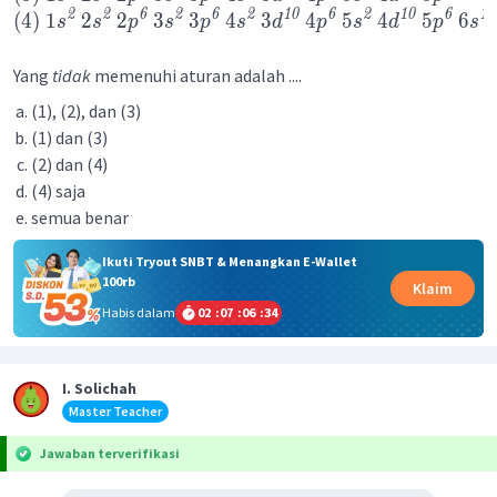
2
2
6
2
6
2
10
6
2
10
6
1
(
4
)
1
2
2
3
3
4
3
4
5
4
5
6
s
s
p
s
p
s
d
p
s
d
p
s
Yang
tidak
memenuhi aturan adalah ....
(1), (2), dan (3)
(1) dan (3)
(2) dan (4)
(4) saja
semua benar
Ikuti Tryout SNBT & Menangkan E-Wallet
100rb
Klaim
Habis dalam
02
:
07
:
06
:
34
I. Solichah
Master Teacher
Jawaban terverifikasi