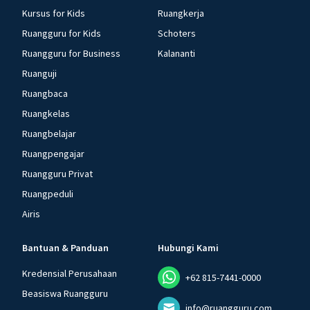
Kursus for Kids
Ruangkerja
Ruangguru for Kids
Schoters
Ruangguru for Business
Kalananti
Ruanguji
Ruangbaca
Ruangkelas
Ruangbelajar
Ruangpengajar
Ruangguru Privat
Ruangpeduli
Airis
Bantuan & Panduan
Hubungi Kami
Kredensial Perusahaan
+62 815-7441-0000
Beasiswa Ruangguru
info@ruangguru.com