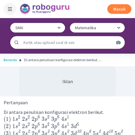
Masuk
Beranda
Di antara penulisan konfigurasi elektron berikut. ...
Iklan
Pertanyaan
Di antara penulisan konfigurasi elektron berikut.
2
2
6
2
6
1
(
1
)
1
2
2
3
3
4
s
s
p
s
p
s
2
2
6
2
6
1
5
(
2
)
1
2
2
3
3
4
3
s
s
p
s
p
s
d
2
2
6
2
6
2
10
6
2
10
2
(
3
)
1
2
2
3
3
4
3
4
5
4
5
s
s
p
s
p
s
d
p
s
d
p