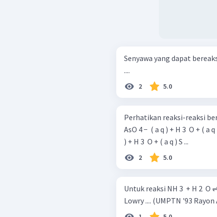
Senyawa yang dapat bereaksi
....
2
5.0
Perhatikan reaksi-reaksi berikut! H 3 ​ AsO 4 ​ ( a q ) + H 2 ​ O 
AsO 4 − ​ ( a q ) + H 3 ​ O + ( a q 
) + H 3 ​ O + ( a q ) S ...
2
5.0
Untuk reaksi NH 3 ​ + H 2 ​ O
Lowry .... (UMPTN '93 Rayon
1
5.0