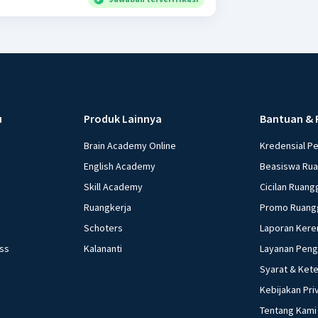
u
Produk Lainnya
Bantuan & 
Brain Academy Online
Kredensial P
English Academy
Beasiswa Ru
Skill Academy
Cicilan Ruang
Ruangkerja
Promo Ruang
Schoters
Laporan Kere
ess
Kalananti
Layanan Pen
Syarat & Ket
Kebijakan Pri
Tentang Kami