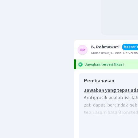
B. Rohmawati
Master 
Mahasiswa/Alumni Universit
Jawaban terverifikasi
Pembahasan
Jawaban yang tepat ada
Amfiprotik adalah isti
zat dapat bertindak seb
teori asam basa Bronsted
Asam: spesi yang men
Basa: spesi yang mene