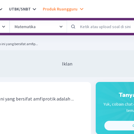
UTBK/SNBT
Produk Ruangguru
ini yang bersifat amfip...
Iklan
Tany
ni yang bersifat amfiprotik adalah ...
Yuk, cobain chat 
tema
C