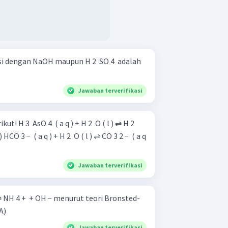
 dengan NaOH maupun H 2 ​ SO 4 ​ adalah
Jawaban terverifikasi
( l ) ⇌ H 2 ​
) HCO 3 − ​ ( a q ) + H 2 ​ O ( l ) ⇌ CO 3 2 − ​ ( a q
Jawaban terverifikasi
 ⇌ NH 4 + ​ + OH − menurut teori Bronsted-
 A)
Jawaban terverifikasi