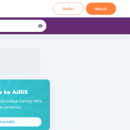
Daftar
Masuk
a ke AiRIS
dan belajar bareng AiRIS,
n pintarmu!
hat AiRIS