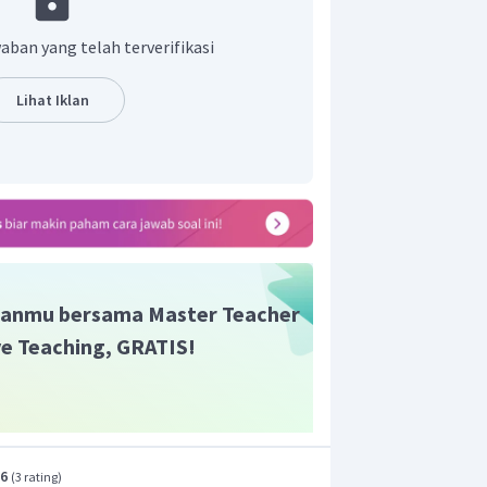
+
H
tik setidaknya mempunyai 1 ion
aban yang telah terverifikasi
Lihat Iklan
−
H
2
+
NH
4
−
HSO
4
anmu bersama Master Teacher
3
−
O
ive Teaching, GRATIS!
4
−
H
PO
2
4
HNO
2
.6
(
3 rating
)