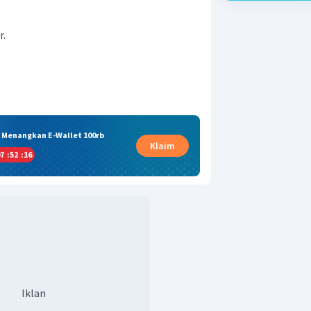
r.
& Menangkan E-Wallet 100rb
Klaim
7
:
52
:
16
Iklan