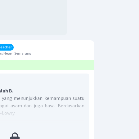
Teacher
as Negeri Semarang
lah B.
lah yang menunjukkan kemampuan suatu
agai asam dan juga basa. Berdasarkan
-Lowry:
+
H
donorkan proton (ion
)
+
H
rima/akseptor proton (ion
)