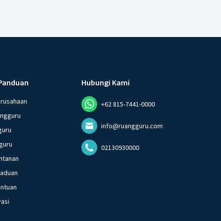
Panduan
Hubungi Kami
erusahaan
+62 815-7441-0000
angguru
info@ruangguru.com
guru
guru
02130930000
ntanan
gaduan
entuan
vasi