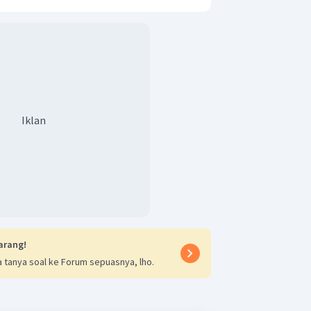
2
−
NH
dan
HPO
rotik adalah
.
3
4
Iklan
arang!
 tanya soal ke Forum sepuasnya, lho.