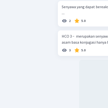
Senyawa yang dapat bereaksi
....
2
5.0
HCO 3 − ​ merupakan senyawa yang b
asam basa konjugasi hanya 
3
5.0