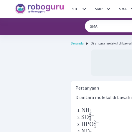
SD
SMP
SMA
Beranda
Di antara molekul di bawah 
Pertanyaan
Di antara molekul di bawah i
NH
3
2
−
SO
4
2
−
HPO
4
−
NO