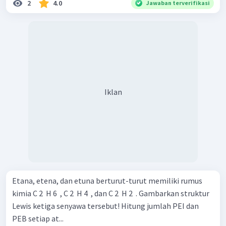
2
4.0
Jawaban terverifikasi
Iklan
Etana, etena, dan etuna berturut-turut memiliki rumus
kimia C 2 ​ H 6 ​ , C 2 ​ H 4 ​ , dan C 2 ​ H 2 ​ . Gambarkan struktur
Lewis ketiga senyawa tersebut! Hitung jumlah PEI dan
PEB setiap at...