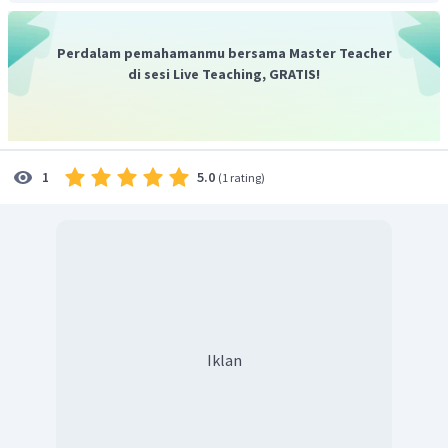
sesama atom karbon,
Jadi, jawaban yang benar adalah sesuai gambar di atas.
Perdalam pemahamanmu bersama Master Teacher
di sesi Live Teaching, GRATIS!
5.0
1
(
1 rating
)
Iklan