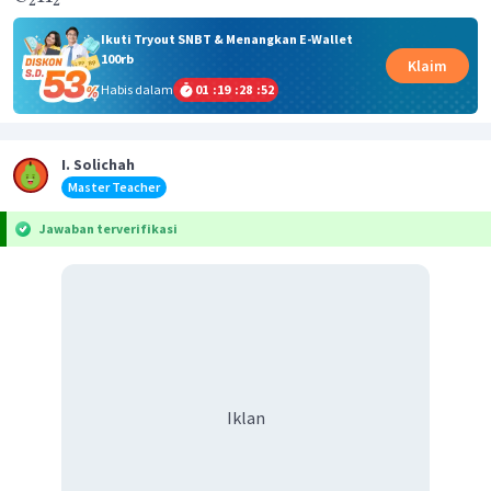
2
2
Ikuti Tryout SNBT & Menangkan E-Wallet
100rb
Klaim
Habis dalam
01
:
19
:
28
:
52
I. Solichah
Master Teacher
Jawaban terverifikasi
Iklan