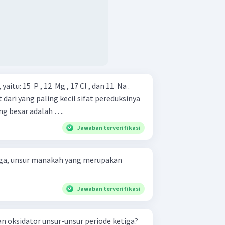
u: 15 ​ P , 12 ​ Mg , 17 Cl , dan 11 ​ Na .
dari yang paling kecil sifat pereduksinya
ng besar adalah ….
Jawaban terverifikasi
tiga, unsur manakah yang merupakan
Jawaban terverifikasi
n oksidator unsur-unsur periode ketiga?