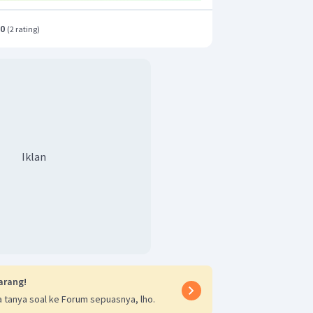
.0
(
2 rating
)
ngsung
ngsung
Iklan
yang dapat berlangsung adalah
.
arang!
 tanya soal ke Forum sepuasnya, lho.