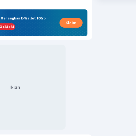
& Menangkan E-Wallet 100rb
Klaim
3
:
28
:
47
Iklan