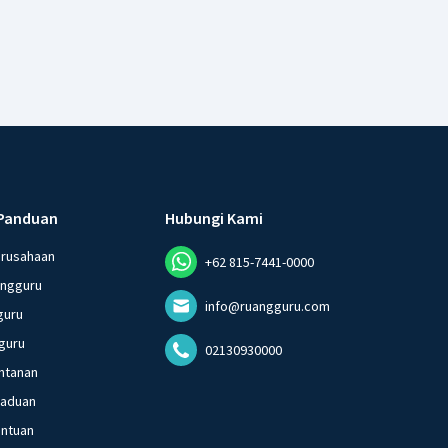
Panduan
Hubungi Kami
erusahaan
+62 815-7441-0000
angguru
info@ruangguru.com
guru
guru
02130930000
ntanan
gaduan
entuan