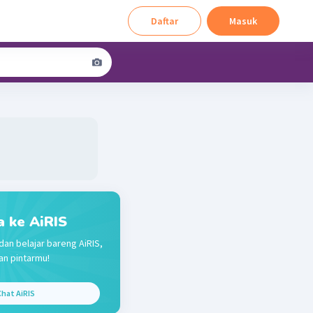
Daftar
Masuk
a ke AiRIS
dan belajar bareng AiRIS,
n pintarmu!
hat AiRIS