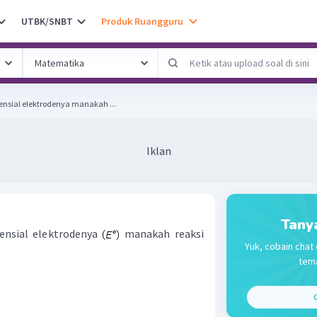
UTBK/SNBT
Produk Ruangguru
sial elektrodenya manakah ...
Iklan
Tany
nsial elektrodenya
manakah reaksi
Yuk, cobain chat 
tema
C