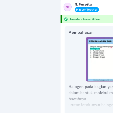
N. Puspita
Master Teacher
Jawaban terverifikasi
Pembahasan
Halogen pada bagian yan
dalam bentuk molekul m
bawahnya.
urutan letak unsur haloge