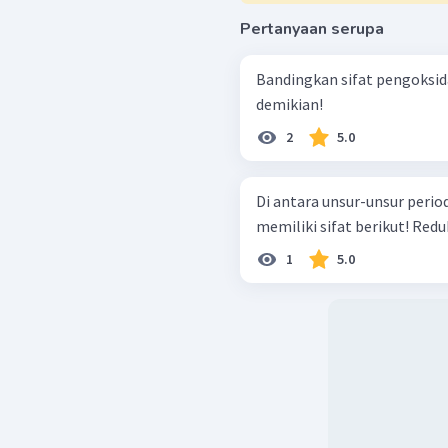
Pertanyaan serupa
Bandingkan sifat pengoksid
demikian!
2
5.0
Di antara unsur-unsur peri
memiliki sif
1
5.0