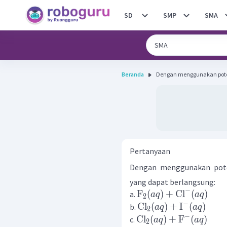
SD
SMP
SMA
Beranda
Dengan menggunakan poten
Pertanyaan
Dengan menggunakan pote
yang dapat berlangsung:
−
F
(
)
+
Cl
(
)
a.
a
q
a
q
2
−
Cl
(
)
+
I
(
)
b.
a
q
a
q
2
−
Cl
(
)
+
F
(
)
c.
a
q
a
q
2