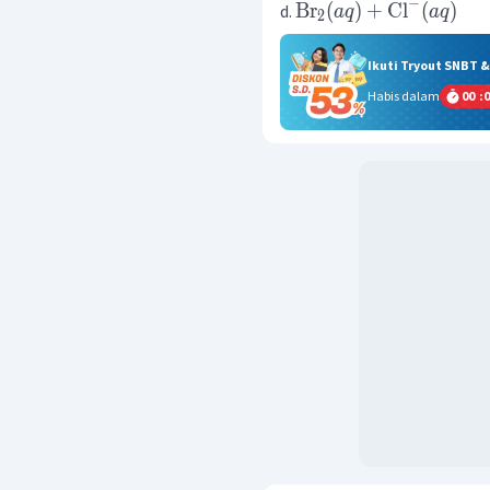
−
Br
(
)
+
Cl
(
)
d.
a
q
a
q
2
Ikuti Tryout SNBT 
Habis dalam
00
:
0