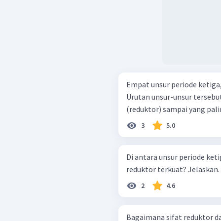
Empat unsur periode ketiga, yait
Urutan unsur-unsur tersebut 
(reduktor) sampai yang pali
3
5.0
Di antara unsur periode ke
reduktor terkuat? Jelaskan.
2
4.6
Bagaimana sifat reduktor da