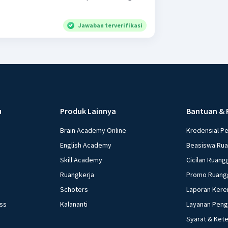
Jawaban terverifikasi
u
Produk Lainnya
Bantuan & 
Brain Academy Online
Kredensial P
English Academy
Beasiswa Ru
Skill Academy
Cicilan Ruang
Ruangkerja
Promo Ruang
Schoters
Laporan Kere
ess
Kalananti
Layanan Pen
Syarat & Ket