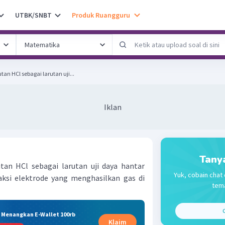
UTBK/SNBT
Produk Ruangguru
n HCl sebagai larutan uji...
Iklan
Tany
an HCl sebagai larutan uji daya hantar
Yuk, cobain chat 
reaksi elektrode yang menghasilkan gas di
tema
C
& Menangkan E-Wallet 100rb
Klaim