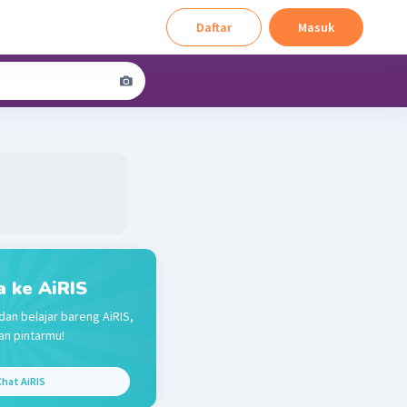
Daftar
Masuk
a ke AiRIS
dan belajar bareng AiRIS,
n pintarmu!
hat AiRIS