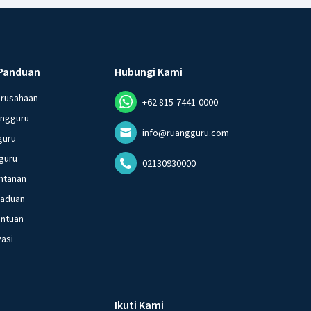
Panduan
Hubungi Kami
erusahaan
+62 815-7441-0000
angguru
info@ruangguru.com
guru
guru
02130930000
ntanan
gaduan
entuan
vasi
Ikuti Kami