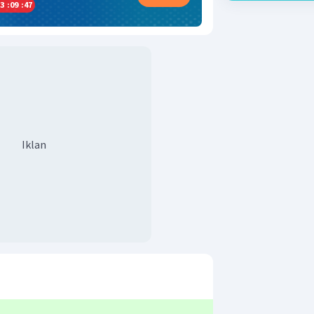
3
:
09
:
46
Iklan