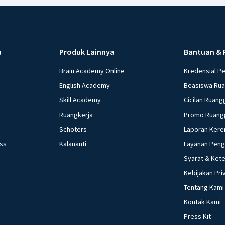
u
Produk Lainnya
Bantuan & 
Brain Academy Online
Kredensial P
English Academy
Beasiswa Ru
Skill Academy
Cicilan Ruang
Ruangkerja
Promo Ruang
Schoters
Laporan Kere
ess
Kalananti
Layanan Pen
Syarat & Ket
Kebijakan Pri
Tentang Kami
Kontak Kami
Press Kit