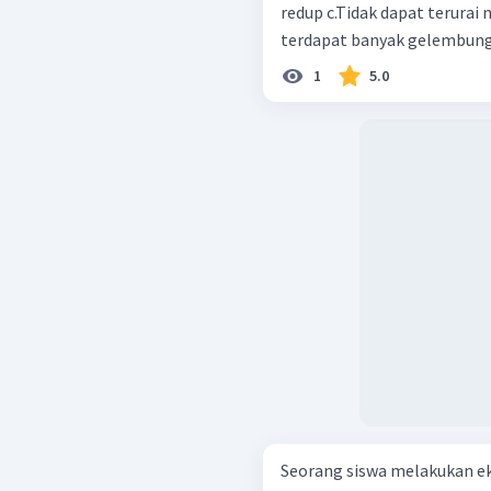
redup c.Tidak dapat terurai menjadi ion-ion d.Pada kedua elektroda
1
5.0
Seorang siswa melakukan eks