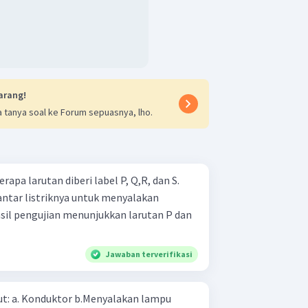
arang!
 tanya soal ke Forum sepuasnya, lho.
apa larutan diberi label P, Q,R, dan S.
antar listriknya untuk menyalakan
sil pengujian menunjukkan larutan P dan
Jawaban terverifikasi
 lampu