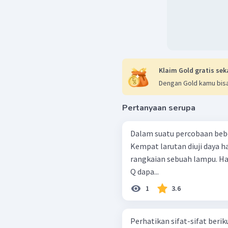
Klaim Gold gratis sek
Dengan Gold kamu bisa
Pertanyaan serupa
Dalam suatu percobaan beber
Kempat larutan diuji daya h
rangkaian sebuah lampu. Ha
Q dapa...
1
3.6
Perhatikan sifat-sifat berikut: a. Konduktor b.Menyalakan