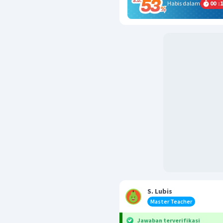
Habis dalam
00
:
1
S. Lubis
Master Teacher
Jawaban terverifikasi