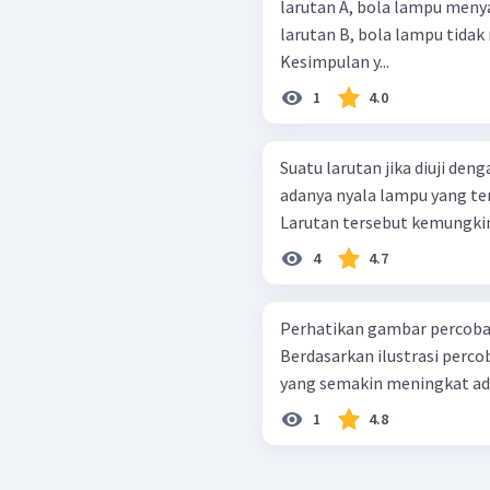
larutan A, bola lampu meny
larutan B, bola lampu tida
Kesimpulan y...
1
4.0
Suatu larutan jika diuji den
adanya nyala lampu yang t
Larutan tersebut kemungkin
4
4.7
Perhatikan gambar percobaan
Berdasarkan ilustrasi percob
yang semakin meningkat adal
1
4.8