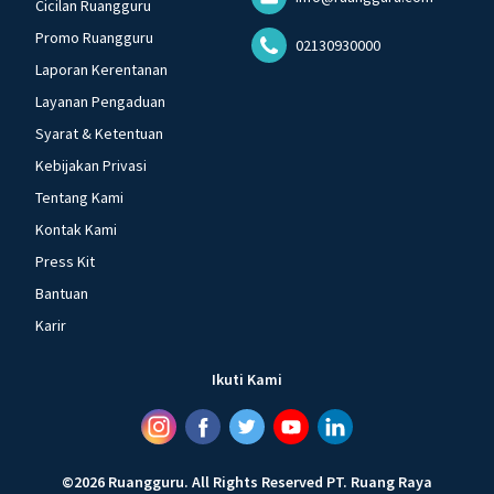
Cicilan Ruangguru
Promo Ruangguru
02130930000
Laporan Kerentanan
Layanan Pengaduan
Syarat & Ketentuan
Kebijakan Privasi
Tentang Kami
Kontak Kami
Press Kit
Bantuan
Karir
Ikuti Kami
©
2026
Ruangguru
.
All Rights Reserved
PT. Ruang Raya