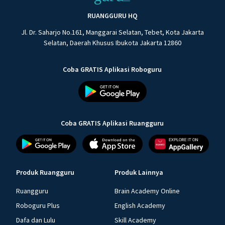
RUANGGURU HQ
Jl. Dr. Saharjo No.161, Manggarai Selatan, Tebet, Kota Jakarta
Selatan, Daerah Khusus Ibukota Jakarta 12860
Coba GRATIS Aplikasi Roboguru
Coba GRATIS Aplikasi Ruangguru
Produk Ruangguru
Produk Lainnya
Ruangguru
Brain Academy Online
Roboguru Plus
English Academy
Dafa dan Lulu
Skill Academy