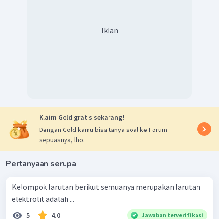
Iklan
Klaim Gold gratis sekarang!
Dengan Gold kamu bisa tanya soal ke Forum
sepuasnya, lho.
Pertanyaan serupa
Kelompok larutan berikut semuanya merupakan larutan
elektrolit adalah ...
5
4.0
Jawaban terverifikasi