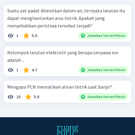
Suatu zat padat dilarutkan dalam air, ternyata larutan itu
dapat menghantarkan arus listrik. Apakah yang
menyebabkan peristiwa tersebut terjadi?
1
5.0
Jawaban terverifikasi
Kelompok larutan elektrolit yang berupa senyawa ion
adalah ...
1
4.7
Jawaban terverifikasi
Mengapa PLN mematikan aliran listrik saat banjir?
10
5.0
Jawaban terverifikasi