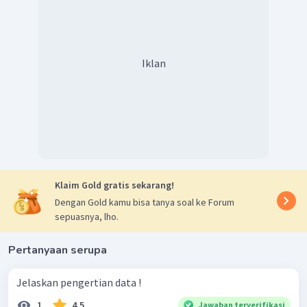
Iklan
Klaim Gold gratis sekarang!
Dengan Gold kamu bisa tanya soal ke Forum
sepuasnya, lho.
Pertanyaan serupa
Jelaskan pengertian data !
1
4.5
Jawaban terverifikasi