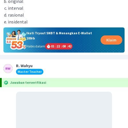
original
interval
rasional
insidental
Ikuti Tryout SNBT & Menangkan E-Wallet
100rb
Klaim
Habis dalam
01
:
22
:
08
:
42
R. Wahyu
Master Teacher
Jawaban terverifikasi