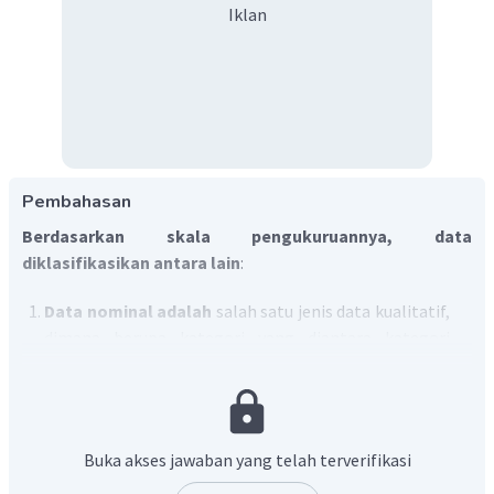
Iklan
Pembahasan
Berdasarkan skala pengukuruannya, data
diklasifikasikan antara lain
:
Data nominal adalah
salah satu jenis data kualitatif,
dimana berupa kategori yang diantara kategori
tersebut tidak ada perbedaan derajat yang lebih
tinggi dan yang lebih rendah.
Data ordinal
hampir sama dengan data nominal,
hanya saja ada perbedaan derajat lebih tinggi dan
Buka akses jawaban yang telah terverifikasi
lebih rendah.