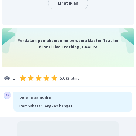
Data interval adalah
data yang termasuk kelompok
Lihat Iklan
data kuantitatif, dimana berupa angka-angka yang
didalamnya dapat dilakukan operasi matematika
serta urutan antara satu data dengan data lainnya
mempunyai rentang yang sama.
Data rasio adalah
data yang sebenarnya sama
Perdalam pemahamanmu bersama Master Teacher
dengan data iterval, namun bedanya adalah data rasio
di sesi Live Teaching, GRATIS!
dapat dibuat persentase karena ada nilai 0 dan 100
absolut.
Dengan demikian, jawaban yang tepat adalah C.
5.0
1
(
2 rating
)
baruna samudra
Pembahasan lengkap banget