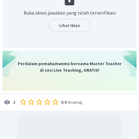
dalam mengelola lingkungan alam adalah cara
masyarakat membuang sampah, kondisi tumbuhan di
Buka akses jawaban yang telah terverifikasi
sekitar tempat tinggal, dan cara mengolah lahan
pertanian.
Lihat Iklan
Jadi, jawaban yang tepat adalah D.
Perdalam pemahamanmu bersama Master Teacher
di sesi Live Teaching, GRATIS!
0.0
2
(
0 rating
)