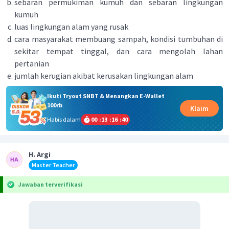
sebaran permukiman kumuh dan sebaran lingkungan
kumuh
luas lingkungan alam yang rusak
cara masyarakat membuang sampah, kondisi tumbuhan di
sekitar tempat tinggal, dan cara mengolah lahan
pertanian
jumlah kerugian akibat kerusakan lingkungan alam
Ikuti Tryout SNBT & Menangkan E-Wallet
100rb
Klaim
Habis dalam
00
:
13
:
16
:
39
H. Argi
Master Teacher
Jawaban terverifikasi