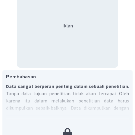
Iklan
Pembahasan
Data sangat berperan penting dalam sebuah penelitian
.
Tanpa data tujuan penelitian tidak akan tercapai. Oleh
karena itu dalam melakukan penelitian data harus
dikumpulkan sebaik-baiknya. Data dikumpulkan dengan
beberapa cara di antaranya observasi lapangan, wawancara,
studi dokumentasi dan studi pustaka.
Data yang
dibutuhkan dalam penelitian perilaku masyarakat