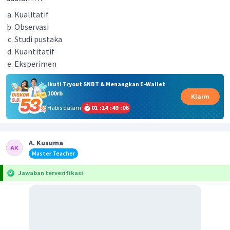
Kualitatif
Observasi
Studi pustaka
Kuantitatif
Eksperimen
Ikuti Tryout SNBT & Menangkan E-Wallet
100rb
Klaim
Habis dalam
01
:
14
:
49
:
06
A. Kusuma
Master Teacher
Jawaban terverifikasi