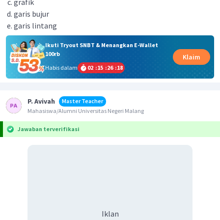
grafik
garis bujur
garis lintang
Ikuti Tryout SNBT & Menangkan E-Wallet
100rb
Klaim
Habis dalam
02
:
15
:
26
:
18
P. Avivah
Master Teacher
Mahasiswa/Alumni Universitas Negeri Malang
Jawaban terverifikasi
Iklan