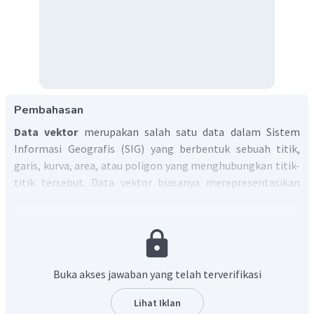
Pembahasan
Data vektor
merupakan salah satu data dalam Sistem
Informasi Geografis (SIG) yang berbentuk sebuah titik,
garis, kurva, area, atau poligon yang menghubungkan titik-
titik tersebut. Data vektor biasanya merepresentasikan
jaringan jalan, gedung, rel kereta, dan
didasarkan atas
sistem koordinat.
Jadi, jawaban yang tepat adalah A.
Buka akses jawaban yang telah terverifikasi
Lihat Iklan