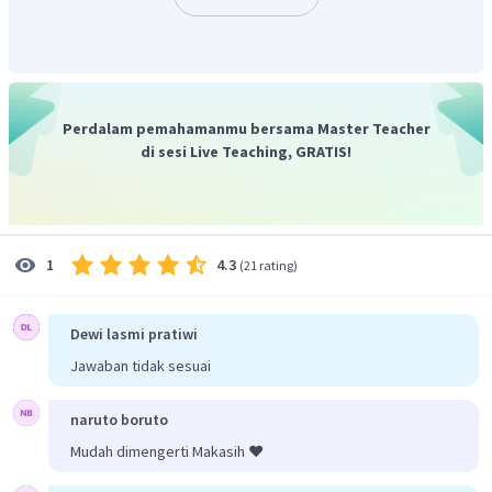
Beban perlengkapan (D) Rp1.800.000,00
Perlengkapan (K) Rp1.800.000,00
Asuransi yang telah menjadi beban selama periode
berjalan sebesar Rp1.000.000,00.
Beban asuransi (D) Rp1.000.000,00
Perdalam pemahamanmu bersama Master Teacher
Asuransi dibayar di muka (K) Rp1.000.000,00
di sesi Live Teaching, GRATIS!
Penyusutan peralatan ditetapkan 5%.
Beban penyusutan peralatan (D) (
nilai peralatan x 5%
)
Akumulasi penyusutan peralatan (K) (
nilai peralatan x
5%
)
4.3
1
(
21 rating
)
Penyusutan kendaraan ditetapkan 10% per tahun.
Beban penyusutan kendaraan (D) (
nilai kendaraan x 10%
)
Akumulasi penyusutan peralatan (K) (
nilai kendaraan x
Dewi lasmi pratiwi
10%
)
Jawaban tidak sesuai
Penyusutan gedung ditetapkan 10%.
Beban penyusutan gedung (D) (
nilai gedung x 10%
)
naruto boruto
Akumulasi penyusutan gedung (K) (
nilai gedung x 10%
)
Mudah dimengerti Makasih ❤️
Gaji karyawan yang masih harus dibayar sebesar
Rp700.000,00.