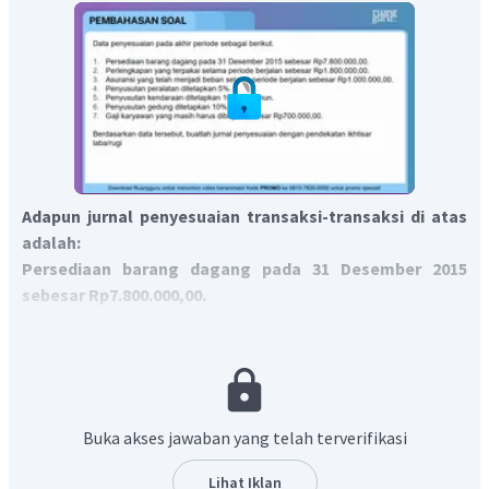
Adapun jurnal penyesuaian transaksi-transaksi di atas
adalah:
Persediaan barang dagang pada 31 Desember 2015
sebesar Rp7.800.000,00.
Ikhtisar laba rugi (D) (
nilai persediaan awal periode
)
Persediaan barang dagangan (K) (
nilai persediaan awal
periode
)
Persediaan barang dagangan (D) Rp7.800.000,00
Ikhtisar laba rugi (K) Rp7.800.000,00
Buka akses jawaban yang telah terverifikasi
Perlengkapan yang terpakai selama periode berjalan
sebesar Rp1.800.000,00.
Lihat Iklan