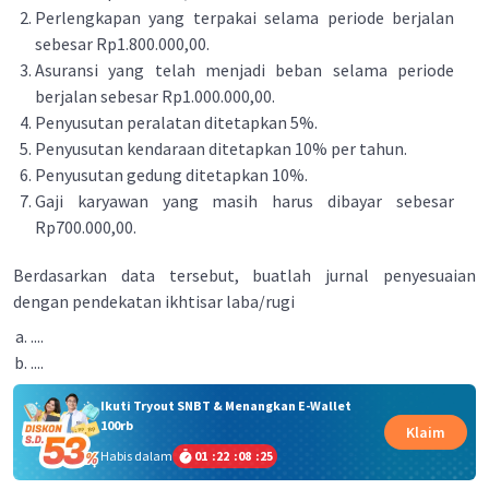
Perlengkapan yang terpakai selama periode berjalan
sebesar Rp1.800.000,00.
Asuransi yang telah menjadi beban selama periode
berjalan sebesar Rp1.000.000,00.
Penyusutan peralatan ditetapkan 5%.
Penyusutan kendaraan ditetapkan 10% per tahun.
Penyusutan gedung ditetapkan 10%.
Gaji karyawan yang masih harus dibayar sebesar
Rp700.000,00.
Berdasarkan data tersebut, buatlah jurnal penyesuaian
dengan pendekatan ikhtisar laba/rugi
....
....
Ikuti Tryout SNBT & Menangkan E-Wallet
100rb
Klaim
Habis dalam
01
:
22
:
08
:
24