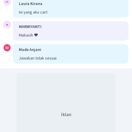
Laura Kirana
Beban gaji (D) Rp700.000,00
Ini yang aku cari!
Utang gaji (K) Rp700.000,00
MARMIYANTI
---
Makasih ❤️
Mau lebih paham terkait materi ini? Coba latihan soal di
Ruangguru yuk, GRATIS lho!
Klik di sini.
Made Anjani
Jawaban tidak sesuai
Iklan