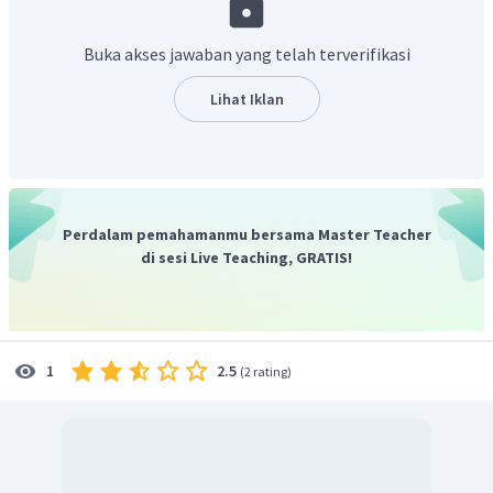
basa adalah donor pasangan elektron.
Buka akses jawaban yang telah terverifikasi
Lihat Iklan
-
Elektron pada CN
didonorkan kepada H pada H
O
2
sehingga membentuk HCN sedangkan elektron ikatan OH
-
pada H
O ditarik oleh oksigen sehingga membentuk OH
.
2
Perdalam pemahamanmu bersama Master Teacher
-
Jadi, dapat disimpulkan bahwa basa Lewis adalah
CN
.
di sesi Live Teaching, GRATIS!
2.5
1
(
2 rating
)