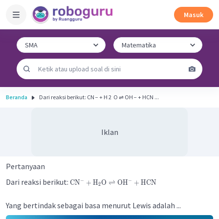
Masuk
Beranda
Dari reaksi berikut: CN − + H 2 ​ O ⇌ OH − + HCN ...
Iklan
Pertanyaan
Dari reaksi berikut:
−
−
CN
+
H
O
⇌
OH
+
HCN
2
Yang bertindak sebagai basa menurut Lewis adalah ...