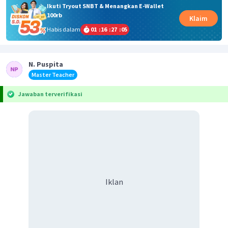
Ikuti Tryout SNBT & Menangkan E-Wallet
100rb
Klaim
Habis dalam
01
:
16
:
27
:
05
N. Puspita
Master Teacher
Jawaban terverifikasi
Iklan