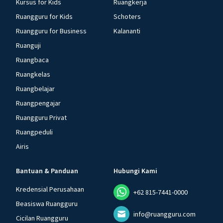
Kursus for Kids
Ruangkerja
Ruangguru for Kids
Schoters
Ruangguru for Business
Kalananti
Ruanguji
Ruangbaca
Ruangkelas
Ruangbelajar
Ruangpengajar
Ruangguru Privat
Ruangpeduli
Airis
Bantuan & Panduan
Hubungi Kami
Kredensial Perusahaan
+62 815-7441-0000
Beasiswa Ruangguru
info@ruangguru.com
Cicilan Ruangguru