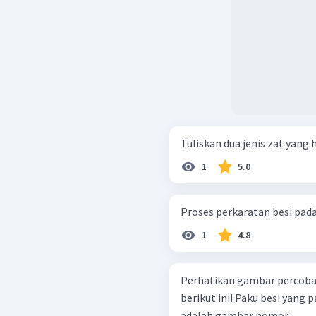
Tuliskan dua jenis zat yang 
1
5.0
Proses perkaratan besi pada
1
4.8
Perhatikan gambar percobaa
berikut ini! Paku besi yang paling cepat mengalami proses korosi
adalah gambar nomor ....