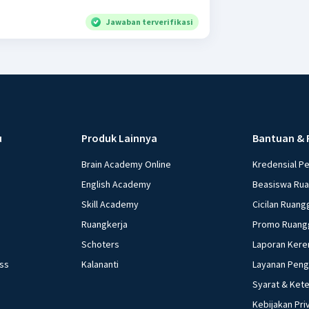
Jawaban terverifikasi
u
Produk Lainnya
Bantuan & 
Brain Academy Online
Kredensial P
English Academy
Beasiswa Ru
Skill Academy
Cicilan Ruang
Ruangkerja
Promo Ruang
Schoters
Laporan Kere
ess
Kalananti
Layanan Pen
Syarat & Ket
Kebijakan Pri