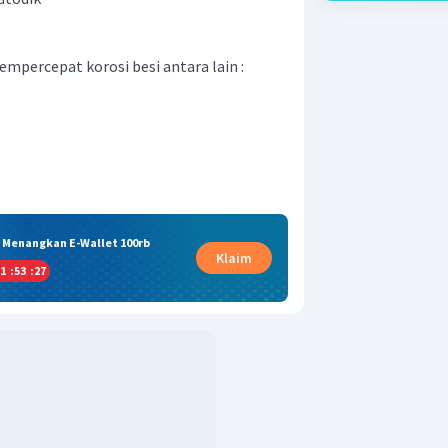
mpercepat korosi besi antara lain :
& Menangkan E-Wallet 100rb
Klaim
1
:
53
:
27