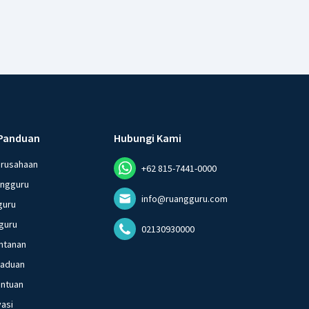
Panduan
Hubungi Kami
erusahaan
+62 815-7441-0000
angguru
info@ruangguru.com
guru
guru
02130930000
ntanan
gaduan
entuan
vasi