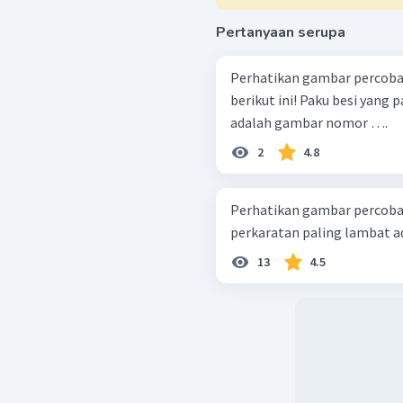
Pertanyaan serupa
Perhatikan gambar percobaa
berikut ini! Paku besi yang paling cepat mengalami proses korosi
adalah gambar nomor ….
2
4.8
Perhatikan gambar percobaan berikut ! Pa
perkaratan paling lambat ada
13
4.5