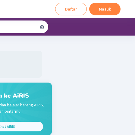
Daftar
Masuk
a ke AiRIS
dan belajar bareng AiRIS,
n pintarmu!
hat AiRIS