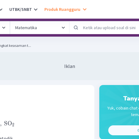
UTBK/SNBT
Produk Ruangguru
 pernyataan berikut : tingkat keasaman t...
Iklan
Tany
Yuk, cobain chat 
tema
,
SO
2
t
C
atodik