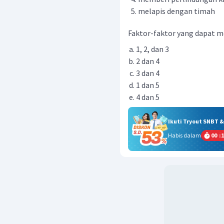
melapis dengan timah
Faktor-faktor yang dapat me
1, 2, dan 3
2 dan 4
3 dan 4
1 dan 5
4 dan 5
Ikuti Tryout SNBT 
Habis dalam
00
:
1