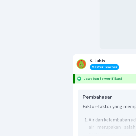
S. Lubis
Master Teacher
Jawaban terverifikasi
Pembahasan
Faktor-faktor yang mempe
Air dan kelembaban ud
air merupakan salah
berlangsungnya korosi