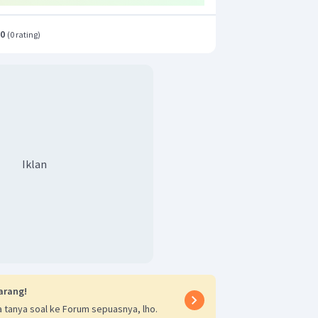
.0
(
0 rating
)
Iklan
arang!
 tanya soal ke Forum sepuasnya, lho.