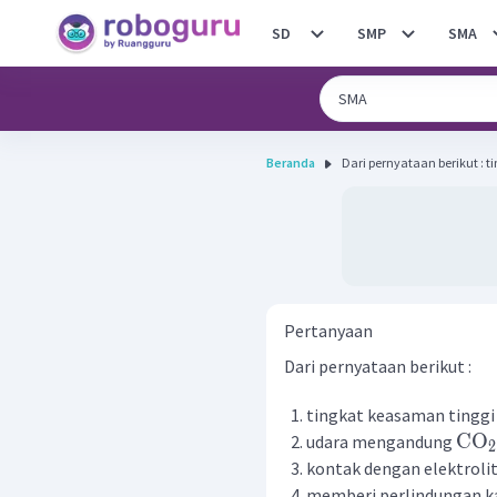
SD
SMP
SMA
Beranda
Dari
Pertanyaan
Dari pernyataan berikut :
tingkat keasaman tinggi
CO
udara mengandung
2
kontak dengan elektroli
memberi perlindungan k