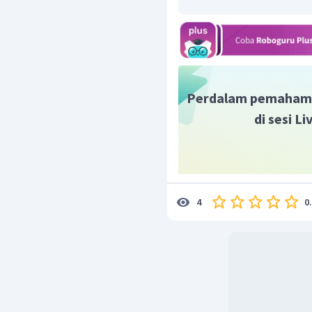
permintaan total (agreg
harga atau dapat diarti
karena kelebihan permin
permintaan yang tidak d
akan mendorong kenaika
lebih besar daripada pen
Perdalam pemaham
Jadi, jawaban yang tepat
di sesi L
0
4