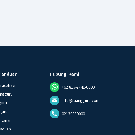
Panduan
Hubungi Kami
erusahaan
+62 815-7441-0000
angguru
info@ruangguru.com
guru
guru
02130930000
ntanan
gaduan