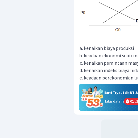
kenaikan biaya produksi
keadaan ekonomi suatu n
kenaikan pemintaan masy
kenaikan indeks biaya hid
keadaan perekonomian lu
Ikuti Tryout SNBT 
Habis dalam
01
:
1