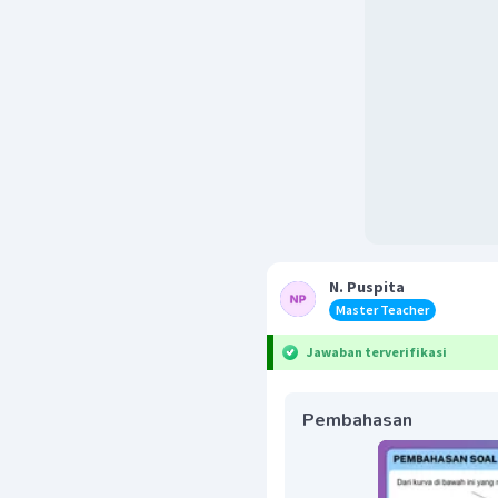
N. Puspita
Master Teacher
Jawaban terverifikasi
Pembahasan