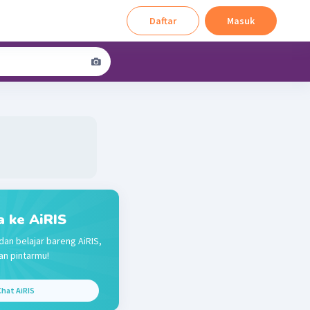
Daftar
Masuk
a ke AiRIS
dan belajar bareng AiRIS,
n pintarmu!
hat AiRIS