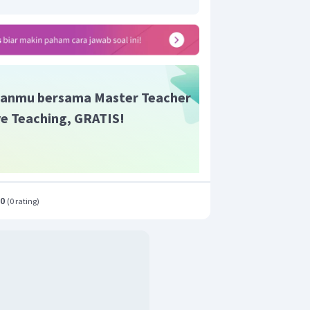
at demand) sehingga terjadi perubahan
kan juga sebagai inflasi yang terjadi
taan atas barang dan jasa. Kelebihan
apat dipenuhi produsen tersebut tentu
n harga-harga karena permintaannya
awaran.
anmu bersama Master Teacher
 adalah pilihan C.
ive Teaching, GRATIS!
.0
(
0 rating
)