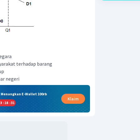
egara
arakat terhadap barang
up
ar negeri
& Menangkan E-Wallet 100rb
Klaim
3
:
18
:
30