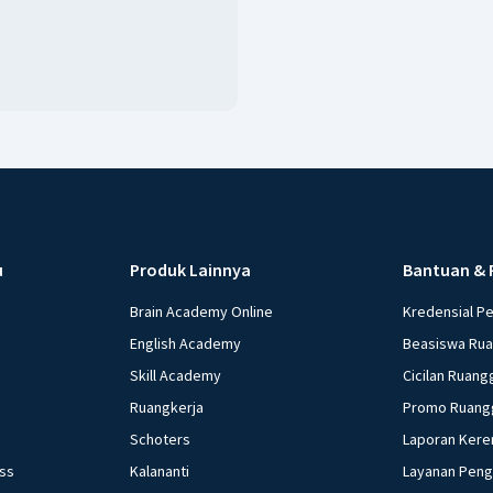
u
Produk Lainnya
Bantuan & 
Brain Academy Online
Kredensial P
English Academy
Beasiswa Ru
Skill Academy
Cicilan Ruang
Ruangkerja
Promo Ruang
Schoters
Laporan Kere
ess
Kalananti
Layanan Pen