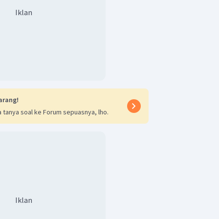
Iklan
arang!
 tanya soal ke Forum sepuasnya, lho.
Iklan