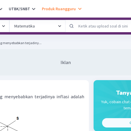
UTBK/SNBT
Produk Ruangguru
ng menyebabkan terjadiny...
Iklan
Tany
ng menyebabkan terjadinya inflasi adalah
Yuk, cobain chat 
tema
C