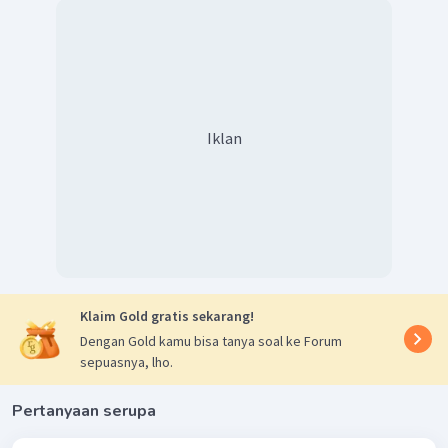
Iklan
Klaim Gold gratis sekarang!
Dengan Gold kamu bisa tanya soal ke Forum
sepuasnya, lho.
Pertanyaan serupa