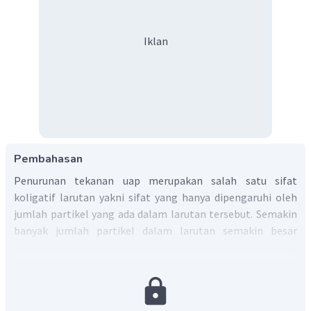
Iklan
Pembahasan
Penurunan tekanan uap merupakan salah satu sifat
koligatif larutan yakni sifat yang hanya dipengaruhi oleh
jumlah partikel yang ada dalam larutan tersebut. Semakin
banyak jumlah partikel dalam larutan semakin besar
penurunan tekanan uapnya. Maka untuk menyelesaikan
soal ini hitung jumlah partikel setiap larutan dengan
mengalikan jumlah ion atau molekul dengan konsentrasi.
0,4 m;