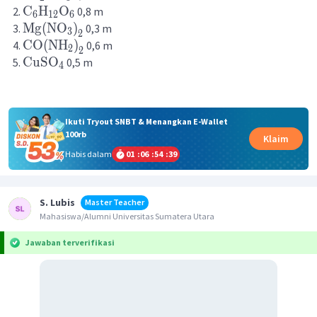
C
H
O
0,8 m
6
12
6
Mg
(
NO
)
0,3 m
3
2
CO
(
NH
)
0,6 m
2
2
CuSO
0,5 m
4
Ikuti Tryout SNBT & Menangkan E-Wallet
100rb
Klaim
Habis dalam
01
:
06
:
54
:
39
S. Lubis
Master Teacher
Mahasiswa/Alumni Universitas Sumatera Utara
Jawaban terverifikasi