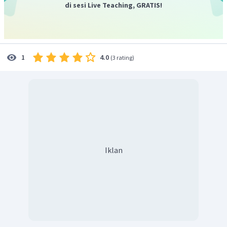
di sesi Live Teaching, GRATIS!
4.0
1
(
3 rating
)
Iklan