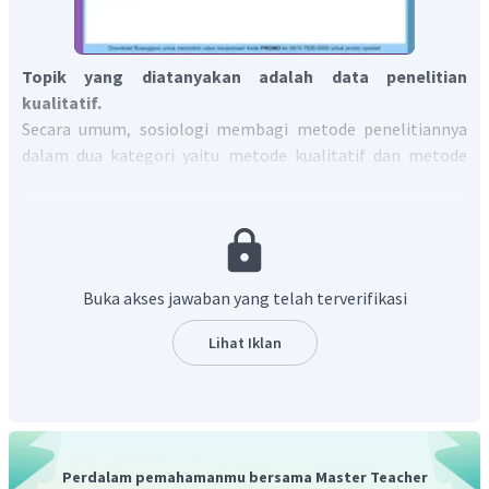
Topik yang diatanyakan adalah data penelitian
kualitatif.
Secara umum, sosiologi membagi metode penelitiannya
dalam dua kategori yaitu metode kualitatif dan metode
kuantitatif. Metode penelitian kualitatif merupakan
metode penelitian yang mengutamakan cara kerja dengan
menjabarkan data yang diperoleh dengan cara verbal.
Terdapat tiga unsur utama dalam pendekatan kualitatif
yaitu Data, Prosedur Analisis dan Interpretasi, &
Buka akses jawaban yang telah terverifikasi
Laporan tertulis dan lisan. Beradasarkan soal yang
disampaikan data kehidupan mengkaitkan sebab-
Lihat Iklan
akibat seseorang taat beragama melalui intepretasi
dan analisis yang dijabarkan. Sehingga data kehidupan
merupakan bentuk dalam pendekatan kualitatif
Jadi, jawaban yang tepat adalah B.
Perdalam pemahamanmu bersama Master Teacher