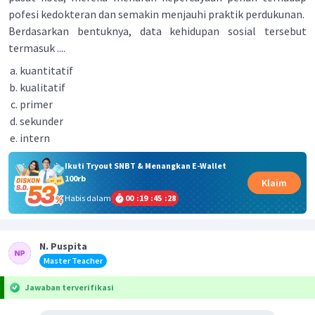
pofesi kedokteran dan semakin menjauhi praktik perdukunan.
Berdasarkan bentuknya, data kehidupan sosial tersebut
termasuk ....
kuantitatif
kualitatif
primer
sekunder
intern
Ikuti Tryout SNBT & Menangkan E-Wallet
100rb
Klaim
Habis dalam
00
:
19
:
45
:
28
N. Puspita
Master Teacher
Jawaban terverifikasi