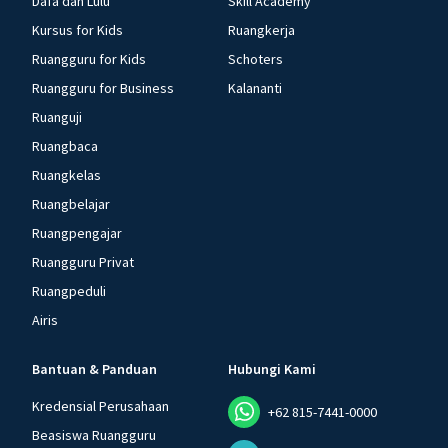
Dafa dan Lulu
Skill Academy
Kursus for Kids
Ruangkerja
Ruangguru for Kids
Schoters
Ruangguru for Business
Kalananti
Ruanguji
Ruangbaca
Ruangkelas
Ruangbelajar
Ruangpengajar
Ruangguru Privat
Ruangpeduli
Airis
Bantuan & Panduan
Hubungi Kami
Kredensial Perusahaan
+62 815-7441-0000
Beasiswa Ruangguru