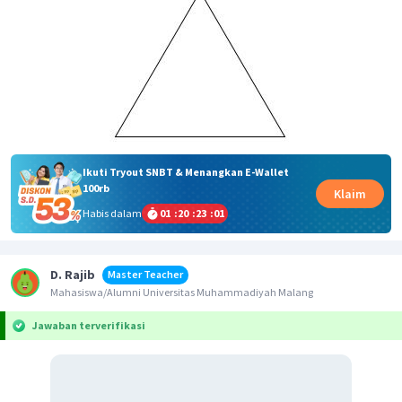
Ikuti Tryout SNBT & Menangkan E-Wallet
100rb
Klaim
Habis dalam
01
:
20
:
23
:
00
D. Rajib
Master Teacher
Mahasiswa/Alumni Universitas Muhammadiyah Malang
Jawaban terverifikasi