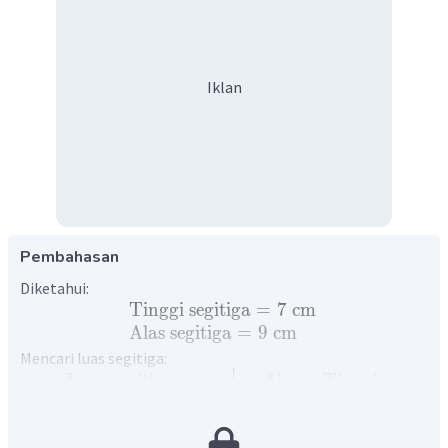
Iklan
Pembahasan
Diketahui:
Tinggi
segitiga
=
7
cm
Alas
segitiga
=
9
cm
Mencari luas segitiga:
1
Luas
segitiga
=
×
Alas
×
Tinggi
2
1
=
×
9
cm
×
7
cm
2
2
=
31
,
5
cm