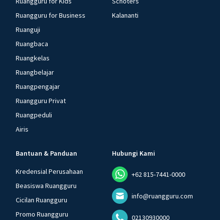
Ruangguru for Kids
Schoters
Ruangguru for Business
Kalananti
Ruanguji
Ruangbaca
Ruangkelas
Ruangbelajar
Ruangpengajar
Ruangguru Privat
Ruangpeduli
Airis
Bantuan & Panduan
Hubungi Kami
Kredensial Perusahaan
+62 815-7441-0000
Beasiswa Ruangguru
info@ruangguru.com
Cicilan Ruangguru
Promo Ruangguru
02130930000