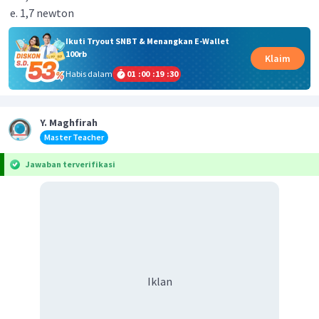
1,7 newton
Ikuti Tryout SNBT & Menangkan E-Wallet
100rb
Klaim
Habis dalam
01
:
00
:
19
:
30
Y. Maghfirah
Master Teacher
Jawaban terverifikasi
Iklan