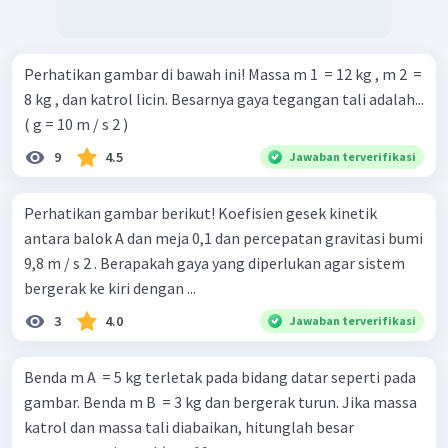
Perhatikan gambar di bawah ini! Massa m 1 ​ = 12 kg , m 2 ​ =
8 kg , dan katrol licin. Besarnya gaya tegangan tali adalah...
( g = 10 m / s 2 )
9
4.5
Jawaban terverifikasi
Perhatikan gambar berikut! Koefisien gesek kinetik
antara balok A dan meja 0,1 dan percepatan gravitasi bumi
9,8 m / s 2 . Berapakah gaya yang diperlukan agar sistem
bergerak ke kiri dengan ...
3
4.0
Jawaban terverifikasi
Benda m A ​ = 5 kg terletak pada bidang datar seperti pada
gambar. Benda m B ​ = 3 kg dan bergerak turun. Jika massa
katrol dan massa tali diabaikan, hitunglah besar