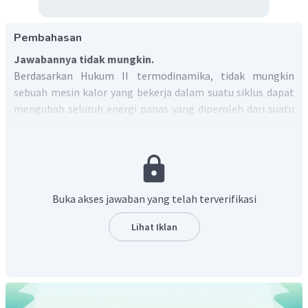
Pembahasan
Jawabannya tidak mungkin.
Berdasarkan Hukum II termodinamika, tidak mungkin
sebuah mesin kalor yang bekerja dalam suatu siklus dapat
mengubah seluruh energi panas yang diperoleh dari suatu
reservoir pada suhu tertentu menjadi usaha mekanik.
Begitu pula sebaliknya, sehingga tidak mungkin energi
mekanik diubah seluruhnya menjadi energi kalor dalam
satu siklus.
Contohnya adalah pada kendaraan mobil, energi panas
Buka akses jawaban yang telah terverifikasi
tidak diserap semuanya menjadi energi mekanik (gerak),
namun terdapat gas buangan yang dikeluarkan mesin. Oleh
Lihat Iklan
karena itu setiap mesin memiliki efisiensi tertentu agar
mendekati ideal. Hukum termodinamika ini pun berlaku
untuk mesin pendingin seperti AC.
Dengan demikian, tidak mungkin dapat mengubah
semua energi mekanik menjadi energi panas.