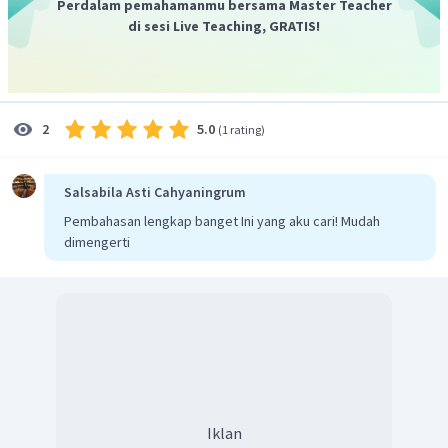
Perdalam pemahamanmu bersama Master Teacher
di sesi Live Teaching, GRATIS!
5.0
2
(
1 rating
)
Salsabila Asti Cahyaningrum
Pembahasan lengkap banget Ini yang aku cari! Mudah
dimengerti
Iklan