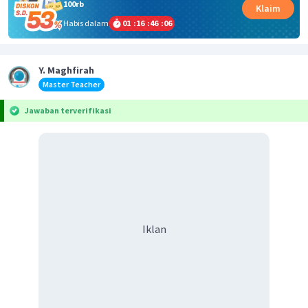
100rb
Klaim
Habis dalam
01
:
16
:
46
:
05
Y. Maghfirah
Master Teacher
Jawaban terverifikasi
Iklan